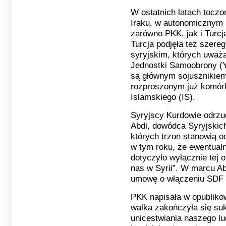
W ostatnich latach toczo
Iraku, w autonomicznym 
zarówno PKK, jak i Turc
Turcja podjęła też szer
syryjskim, których uważa
Jednostki Samoobrony (Y
są głównym sojusznikie
rozproszonym już komór
Islamskiego (IS).
Syryjscy Kurdowie odrzu
Abdi, dowódca Syryjskic
których trzon stanowią o
w tym roku, że ewentual
dotyczyło wyłącznie tej 
nas w Syrii”. W marcu A
umowę o włączeniu SDF w
PKK napisała w opublikow
walka zakończyła się suk
unicestwiania naszego lu