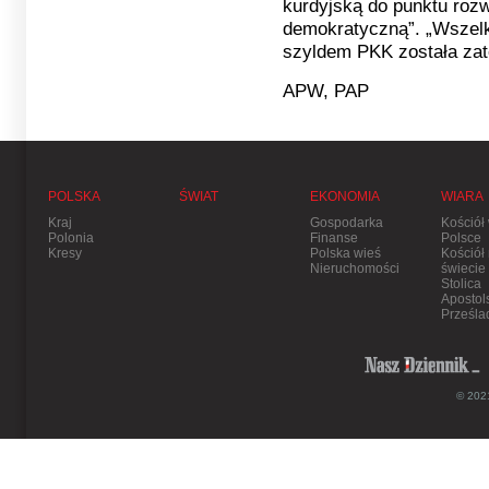
kurdyjską do punktu rozw
demokratyczną”. „Wszelk
szyldem PKK została za
APW, PAP
POLSKA
ŚWIAT
EKONOMIA
WIARA
Kraj
Gospodarka
Kościół
Polonia
Finanse
Polsce
Kresy
Polska wieś
Kościół
Nieruchomości
świecie
Stolica
Apostol
Prześla
© 2021