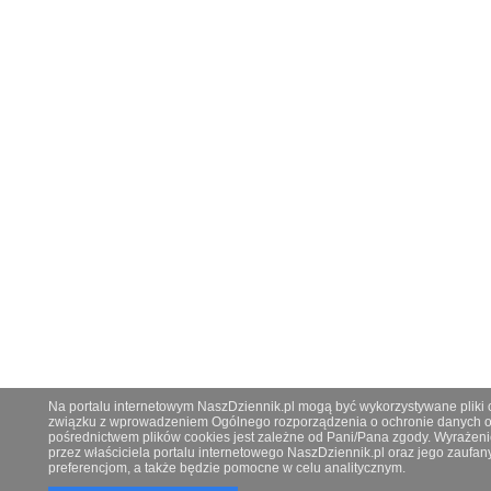
Na portalu internetowym NaszDziennik.pl mogą być wykorzystywane pliki co
związku z wprowadzeniem Ogólnego rozporządzenia o ochronie danych os
pośrednictwem plików cookies jest zależne od Pani/Pana zgody. Wyrażeni
przez właściciela portalu internetowego NaszDziennik.pl oraz jego zauf
preferencjom, a także będzie pomocne w celu analitycznym.