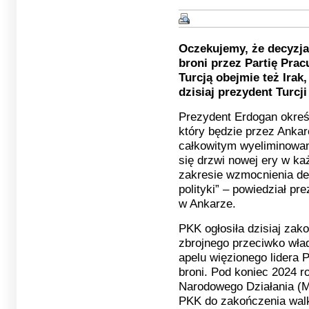
Oczekujemy, że decyzja
broni przez Partię Pra
Turcją obejmie też Irak,
dzisiaj prezydent Turcj
Prezydent Erdogan określ
który będzie przez Anka
całkowitym wyeliminowan
się drzwi nowej ery w ka
zakresie wzmocnienia de
polityki” – powiedział p
w Ankarze.
PKK ogłosiła dzisiaj zak
zbrojnego przeciwko wła
apelu więzionego lidera 
broni. Pod koniec 2024 ro
Narodowego Działania (M
PKK do zakończenia wal