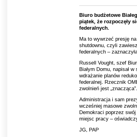
Biuro budżetowe Białe
piątek, że rozpoczęły 
federalnych.
Ma to wywrzeć presję na
shutdownu, czyli zawiesz
federalnych – zaznaczyła
Russell Vought, szef Bi
Białym Domu, napisał w s
wdrażanie planów redukow
federalnej. Rzecznik OMB
zwolnień jest „znacząca”
Administracja i sam pre
wcześniej masowe zwolni
Demokraci poprzez swój 
miejsc pracy – oświadcz
JG, PAP