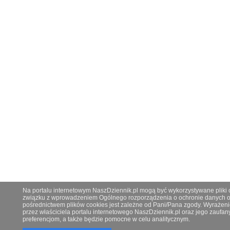
Na portalu internetowym NaszDziennik.pl mogą być wykorzystywane pliki co
związku z wprowadzeniem Ogólnego rozporządzenia o ochronie danych os
pośrednictwem plików cookies jest zależne od Pani/Pana zgody. Wyrażeni
przez właściciela portalu internetowego NaszDziennik.pl oraz jego zauf
preferencjom, a także będzie pomocne w celu analitycznym.