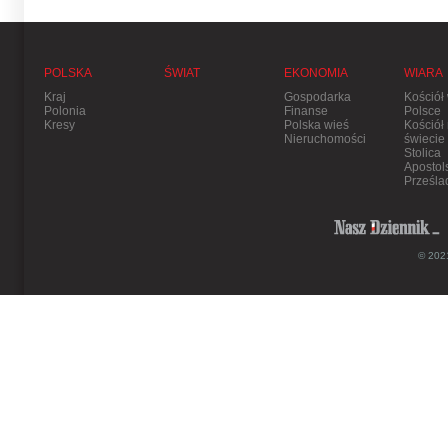
POLSKA
ŚWIAT
EKONOMIA
WIARA
Kraj
Gospodarka
Kościół
Polonia
Finanse
Polsce
Kresy
Polska wieś
Kościół
Nieruchomości
świecie
Stolica
Apostol
Prześla
© 2021