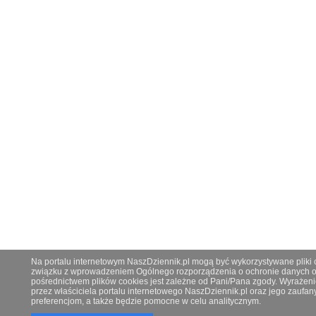
Na portalu internetowym NaszDziennik.pl mogą być wykorzystywane pliki co
związku z wprowadzeniem Ogólnego rozporządzenia o ochronie danych os
pośrednictwem plików cookies jest zależne od Pani/Pana zgody. Wyrażeni
przez właściciela portalu internetowego NaszDziennik.pl oraz jego zauf
preferencjom, a także będzie pomocne w celu analitycznym.