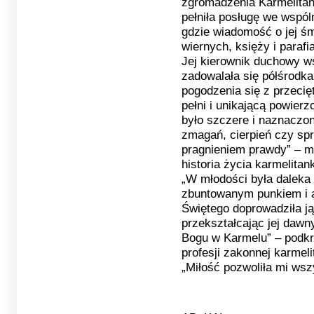
zgromadzenia Karmelitan
pełniła posługę we wspól
gdzie wiadomość o jej śm
wiernych, księży i paraf
Jej kierownik duchowy ws
zadowalała się półśrodka
pogodzenia się z przecię
pełni i unikającą powier
było szczere i naznaczo
zmagań, cierpień czy sp
pragnieniem prawdy” – m
historia życia karmelitan
„W młodości była daleka o
zbuntowanym punkiem i 
Świętego doprowadziła ją
przekształcając jej dawn
Bogu w Karmelu” – podkre
profesji zakonnej karmel
„Miłość pozwoliła mi wsz