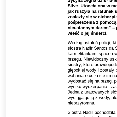
Sycylia żegna dziś 45-l
Silvę. Utonęła ona w mo
jak ruszyła na ratunek
znalazły się w niebezpi
pośpieszenia z pomocą o
nieustannym darem” – p
wieść o jej śmierci.
Według ustaleń policji, k
siostra Nadir Santos da 
karmelitankami spacerow
brzegu. Niewidoczny usk
siostry, które prawdopod
głębokiej wody i zostały 
wahania rzuciła się im n
wydostać się na brzeg, 
wyniku wyczerpania i za
Jedna z uratowanych siós
wyciągając ją z wody, ale
nieprzytomna.
Siostra Nadir pochodziła 