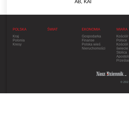
AB, KAI
POLSKA
ŚWIAT
EKONOMIA
WIARA
Kraj
Gospodarka
Kościół
Polonia
Finanse
Polsce
Kresy
Polska wieś
Kościół
Nieruchomości
świecie
Stolica
Apostol
Prześla
© 2021