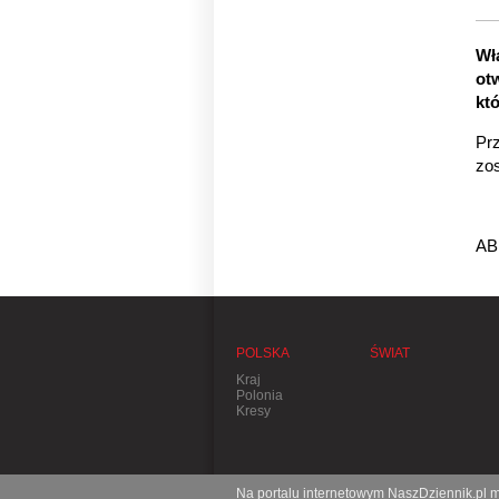
Wł
ot
kt
Pr
zos
AB
POLSKA
ŚWIAT
Kraj
Polonia
Kresy
Na portalu internetowym NaszDziennik.pl mo