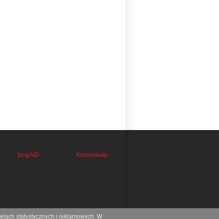
blogAID
Komunikaty
celach statystycznych i reklamowych. W