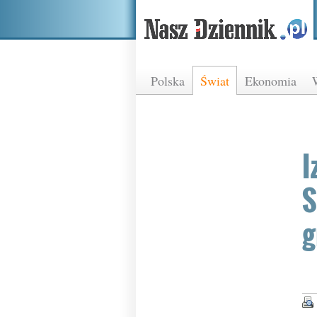
Polska
Świat
Ekonomia
I
S
g