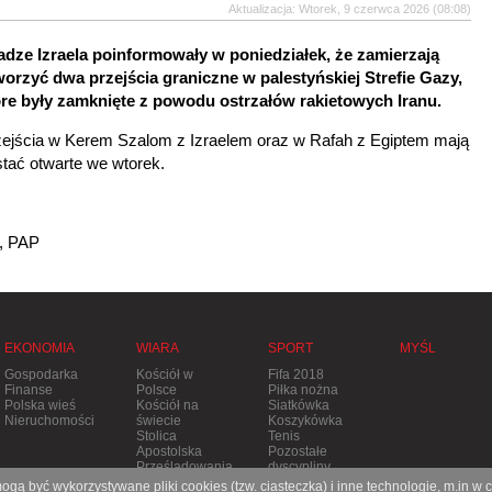
Aktualizacja: Wtorek, 9 czerwca 2026 (08:08)
adze Izraela poinformowały w poniedziałek, że zamierzają
worzyć dwa przejścia graniczne w palestyńskiej Strefie Gazy,
óre były zamknięte z powodu ostrzałów rakietowych Iranu.
zejścia w Kerem Szalom z Izraelem oraz w Rafah z Egiptem mają
tać otwarte we wtorek.
, PAP
EKONOMIA
WIARA
SPORT
MYŚL
Gospodarka
Kościół w
Fifa 2018
Finanse
Polsce
Piłka nożna
Polska wieś
Kościół na
Siatkówka
Nieruchomości
świecie
Koszykówka
Stolica
Tenis
Apostolska
Pozostałe
Prześladowania
dyscypliny
gą być wykorzystywane pliki cookies (tzw. ciasteczka) i inne technologie, m.in w 