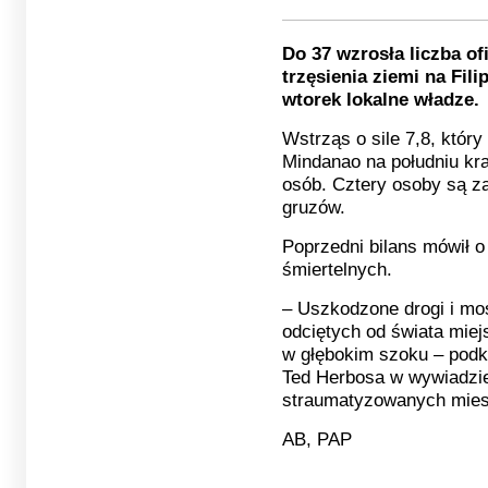
Do 37 wzrosła liczba of
trzęsienia ziemi na Fil
wtorek lokalne władze.
Wstrząs o sile 7,8, któr
Mindanao na południu kra
osób. Cztery osoby są z
gruzów.
Poprzedni bilans mówił o
śmiertelnych.
– Uszkodzone drogi i mos
odciętych od świata miej
w głębokim szoku – podkr
Ted Herbosa w wywiadzi
straumatyzowanych mies
AB, PAP