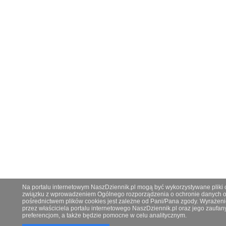
Na portalu internetowym NaszDziennik.pl mogą być wykorzystywane pliki co
związku z wprowadzeniem Ogólnego rozporządzenia o ochronie danych os
pośrednictwem plików cookies jest zależne od Pani/Pana zgody. Wyrażeni
przez właściciela portalu internetowego NaszDziennik.pl oraz jego zauf
preferencjom, a także będzie pomocne w celu analitycznym.