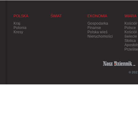
POLSKA
ŚWIAT
EKONOMIA
WIARA
Kraj
Gospodarka
Kościół
Polonia
Finanse
Polsce
Kresy
Polska wieś
Kościół
Nieruchomości
świecie
Stolica
Apostol
Prześla
© 2021