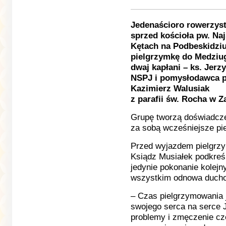
Jedenaścioro rowerzys
sprzed kościoła pw. Na
Kętach na Podbeskidziu
pielgrzymkę do Medziu
dwaj kapłani – ks. Jerz
NSPJ i pomysłodawca pr
Kazimierz Walusiak
z parafii św. Rocha w 
Grupę tworzą doświadcze
za sobą wcześniejsze pie
Przed wyjazdem pielgrzy
Ksiądz Musiałek podkreśl
jedynie pokonanie kolejn
wszystkim odnowa duch
– Czas pielgrzymowania j
swojego serca na serce 
problemy i zmęczenie czę