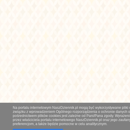
Na portalu internetowym NaszDziennik.pl mogą być wykorzystywane pliki co
związku z wprowadzeniem Ogólnego rozporządzenia o ochronie danych os
pośrednictwem plików cookies jest zależne od Pani/Pana zgody. Wyrażeni
przez właściciela portalu internetowego NaszDziennik.pl oraz jego zauf
preferencjom, a także będzie pomocne w celu analitycznym.