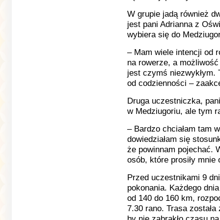
W grupie jadą również dw
jest pani Adrianna z Ośw
wybiera się do Medziugor
– Mam wiele intencji od r
na rowerze, a możliwość 
jest czymś niezwykłym. 
od codzienności – zaakc
Druga uczestniczka, pani
w Medziugoriu, ale tym r
– Bardzo chciałam tam w
dowiedziałam się stosun
że powinnam pojechać. Wi
osób, które prosiły mnie 
Przed uczestnikami 9 dni
pokonania. Każdego dnia
od 140 do 160 km, rozpo
7.30 rano. Trasa została
by nie zabrakło czasu na