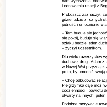
nam wyciszenia, oderwan
i odnowienia relacji z Bo
Proboszcz zaznaczył, że
gdzie ludzie z różnych st
jedność i umocnienie wia
– Tam buduje się jedność
się pokój, buduje się wi
szlaku będzie jeden duch,
– życzył uczestnikom.
Dla wielu rowerzystów w
duchowej drogi. Adam z p
w Nowej Wsi przyznaje, 
po to, by umocnić swoją 
– Chcę odbudować relację
Pielgrzymka daje możliwo
codzienności i powrotu d
otwarty na innych, pełen 
Podobne motywacje towa