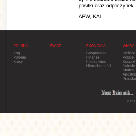
posiłki oraz odpoczynek.
APW, KAI
POLSKA
ŚWIAT
EKONOMIA
WIARA
Kraj
Gospodarka
Kościół
Polonia
Finanse
Polsce
Kresy
Polska wieś
Kościół
Nieruchomości
świecie
Stolica
Apostol
Prześla
© 2021