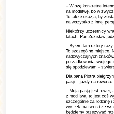
– Wiozę konkretne intenc
na modlitwę, bo w zwycz
To także okazja, by zost
na wszystko z innej pers
Niektórzy uczestnicy wra
latach. Pan Zdzisław jedz
– Byłem tam cztery razy 
To szczególne miejsce. N
nadzwyczajnych znaków,
porządkowania swojego ż
się spodziewam – stwierd
Dla pana Piotra pielgrz
pasji – jazdy na rowerze 
– Moją pasją jest rower, 
z modlitwą, to jest coś w
szczególnie za rodzinę i
wysiłek ma sens i że wsz
będziemy przeżywać raz