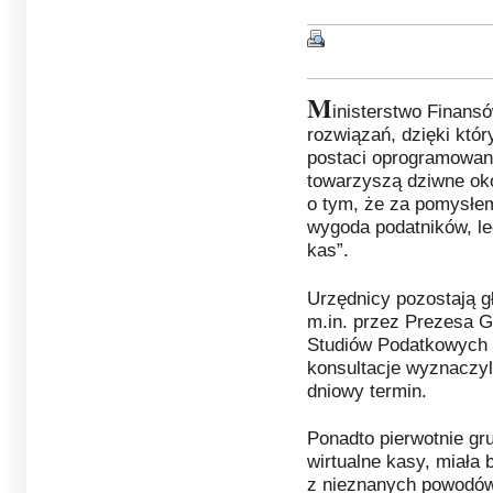
M
inisterstwo Finan
rozwiązań, dzięki któ
postaci oprogramowani
towarzyszą dziwne oko
o tym, że za pomysłem 
wygoda podatników, le
kas”.
Urzędnicy pozostają g
m.in. przez Prezesa G
Studiów Podatkowych 
konsultacje wyznaczyli
dniowy termin.
Ponadto pierwotnie gr
wirtualne kasy, miała
z nieznanych powodów