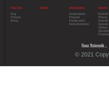
POLSKA
ŚWIAT
EKONOMIA
WIARA
Kraj
Gospodarka
Kościół
Polonia
Finanse
Polsce
Kresy
Polska wieś
Kościół
Nieruchomości
świecie
Stolica
Apostol
Prześla
© 2021 Copyr