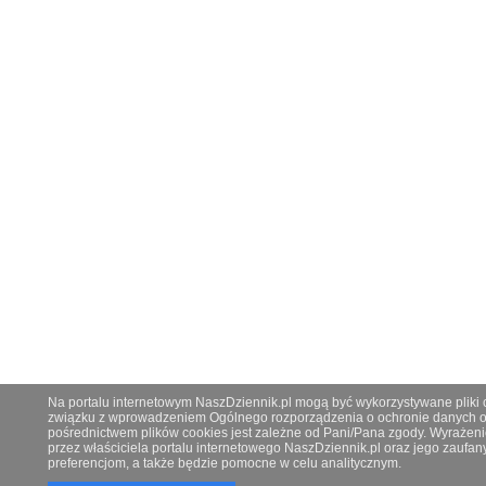
Na portalu internetowym NaszDziennik.pl mogą być wykorzystywane pliki co
związku z wprowadzeniem Ogólnego rozporządzenia o ochronie danych os
pośrednictwem plików cookies jest zależne od Pani/Pana zgody. Wyrażeni
przez właściciela portalu internetowego NaszDziennik.pl oraz jego zauf
preferencjom, a także będzie pomocne w celu analitycznym.