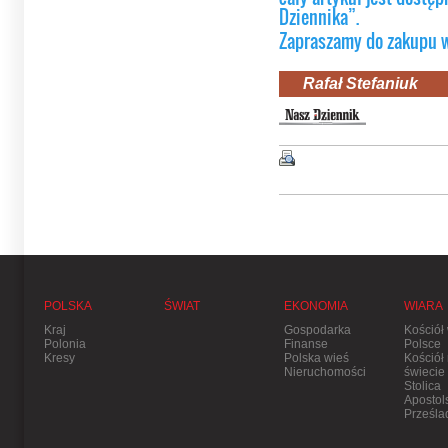
Dziennika”.
Zapraszamy do zakupu 
Rafał Stefaniuk
POLSKA
ŚWIAT
EKONOMIA
WIARA
Kraj
Gospodarka
Kościół
Polonia
Finanse
Polsce
Kresy
Polska wieś
Kościół
Nieruchomości
świecie
Stolica
Apostol
Prześla