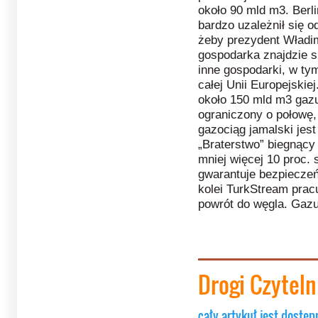
około 90 mld m3. Berl
bardzo uzależnił się o
żeby prezydent Władimi
gospodarka znajdzie si
inne gospodarki, w t
całej Unii Europejskie
około 150 mld m3 gazu
ograniczony o połowę, 
gazociąg jamalski jest 
„Braterstwo” biegnący
mniej więcej 10 proc. 
gwarantuje bezpiecz
kolei TurkStream prac
powrót do węgla. Gaz
Drogi Czytel
cały artykuł jest dostęp