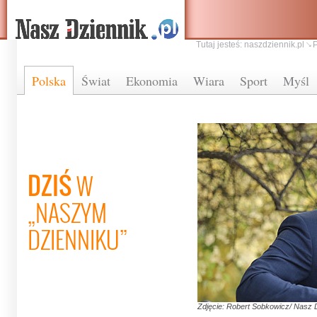
Tutaj jesteś:
naszdziennik.pl
Polska
Świat
Ekonomia
Wiara
Sport
Myśl
DZIŚ
W
„NASZYM
DZIENNIKU”
Zdjęcie: Robert Sobkowicz/ Nasz 