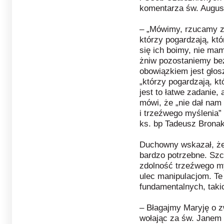
komentarza św. August
– „Mówimy, rzucamy zi
którzy pogardzają, któ
się ich boimy, nie mam
żniw pozostaniemy be
obowiązkiem jest głos
„którzy pogardzają, kt
jest to łatwe zadanie,
mówi, że „nie dał nam
i trzeźwego myślenia”
ks. bp Tadeusz Brona
Duchowny wskazał, ż
bardzo potrzebne. Szc
zdolność trzeźwego my
ulec manipulacjom. Te
fundamentalnych, taki
– Błagajmy Maryję o z
wołając za św. Janem