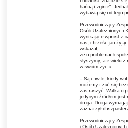
Ludzkość znajdzie się 
hańbą i zginie”. Jedna
wybawią się od tego p
Przewodniczący Zespoł
Osób Uzależnionych K
wynikające wprost z n
nas, chrześcijan żyj
wskazał,
że o problemach społe
słyszymy, ale wielu z
w swoim życiu.
– Są chwile, kiedy wob
możemy czuć się bezr
zastraszyć. Walka o p
jedynym źródłem jest 
droga. Droga wymagaj
zaznaczył duszpaster
Przewodniczący Zespo
i Osób Uzależnionych 