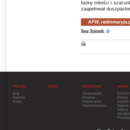
łaskę miłości i szacun
zaapelował duszpaster
APW, radiomaryja.p
POLSKA
ŚWIAT
EKONOMIA
WIARA
Kraj
Gospodarka
Kościół
Polonia
Finanse
Polsce
Kresy
Polska wieś
Kościół
Nieruchomości
świecie
Stolica
Apostol
Prześla