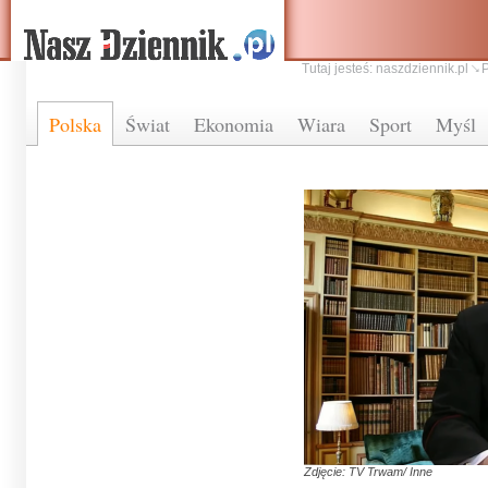
Tutaj jesteś:
naszdziennik.pl
Polska
Świat
Ekonomia
Wiara
Sport
Myśl
Zdjęcie: TV Trwam/ Inne