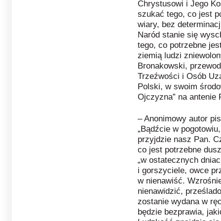
Chrystusowi i Jego Ko
szukać tego, co jest 
wiary, bez determinac
Naród stanie się wysc
tego, co potrzebne jes
ziemią ludzi zniewolo
Bronakowski, przewod
Trzeźwości i Osób Uza
Polski, w swoim środo
Ojczyzna” na antenie 
– Anonimowy autor pi
„Bądźcie w pogotowiu, 
przyjdzie nasz Pan. Cz
co jest potrzebne du
„w ostatecznych dniac
i gorszyciele, owce pr
w nienawiść. Wzrośnie
nienawidzić, prześlad
zostanie wydana w ręce
będzie bezprawia, jaki