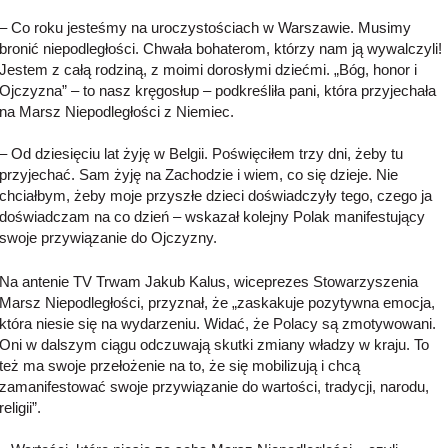
– Co roku jesteśmy na uroczystościach w Warszawie. Musimy
bronić niepodległości. Chwała bohaterom, którzy nam ją wywalczyli!
Jestem z całą rodziną, z moimi dorosłymi dziećmi. „Bóg, honor i
Ojczyzna” – to nasz kręgosłup – podkreśliła pani, która przyjechała
na Marsz Niepodległości z Niemiec.
– Od dziesięciu lat żyję w Belgii. Poświęciłem trzy dni, żeby tu
przyjechać. Sam żyję na Zachodzie i wiem, co się dzieje. Nie
chciałbym, żeby moje przyszłe dzieci doświadczyły tego, czego ja
doświadczam na co dzień – wskazał kolejny Polak manifestujący
swoje przywiązanie do Ojczyzny.
Na antenie TV Trwam Jakub Kalus, wiceprezes Stowarzyszenia
Marsz Niepodległości, przyznał, że „zaskakuje pozytywna emocja,
która niesie się na wydarzeniu. Widać, że Polacy są zmotywowani.
Oni w dalszym ciągu odczuwają skutki zmiany władzy w kraju. To
też ma swoje przełożenie na to, że się mobilizują i chcą
zamanifestować swoje przywiązanie do wartości, tradycji, narodu,
religii”.