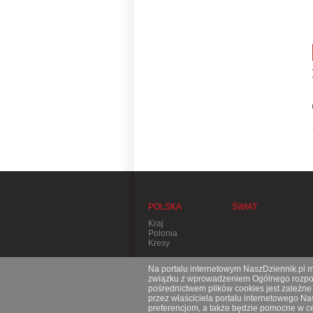
POLSKA
ŚWIAT
Kraj
Polonia
Kresy
Na portalu internetowym NaszDziennik.pl mo
związku z wprowadzeniem Ogólnego rozporz
pośrednictwem plików cookies jest zależn
przez właściciela portalu internetowego N
preferencjom, a także będzie pomocne w ce