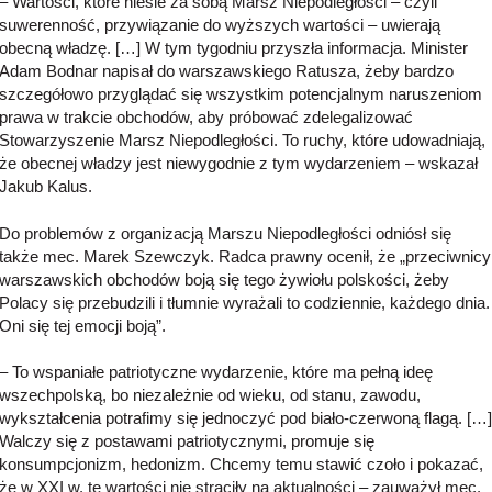
– Wartości, które niesie za sobą Marsz Niepodległości – czyli
suwerenność, przywiązanie do wyższych wartości – uwierają
obecną władzę. […] W tym tygodniu przyszła informacja. Minister
Adam Bodnar napisał do warszawskiego Ratusza, żeby bardzo
szczegółowo przyglądać się wszystkim potencjalnym naruszeniom
prawa w trakcie obchodów, aby próbować zdelegalizować
Stowarzyszenie Marsz Niepodległości. To ruchy, które udowadniają,
że obecnej władzy jest niewygodnie z tym wydarzeniem – wskazał
Jakub Kalus.
Do problemów z organizacją Marszu Niepodległości odniósł się
także mec. Marek Szewczyk. Radca prawny ocenił, że „przeciwnicy
warszawskich obchodów boją się tego żywiołu polskości, żeby
Polacy się przebudzili i tłumnie wyrażali to codziennie, każdego dnia.
Oni się tej emocji boją”.
– To wspaniałe patriotyczne wydarzenie, które ma pełną ideę
wszechpolską, bo niezależnie od wieku, od stanu, zawodu,
wykształcenia potrafimy się jednoczyć pod biało-czerwoną flagą. […]
Walczy się z postawami patriotycznymi, promuje się
konsumpcjonizm, hedonizm. Chcemy temu stawić czoło i pokazać,
że w XXI w. te wartości nie straciły na aktualności – zauważył mec.