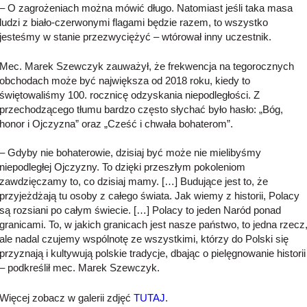
– O zagrożeniach można mówić długo. Natomiast jeśli taka masa
ludzi z biało-czerwonymi flagami będzie razem, to wszystko
jesteśmy w stanie przezwyciężyć – wtórował inny uczestnik.
Mec. Marek Szewczyk zauważył, że frekwencja na tegorocznych
obchodach może być największa od 2018 roku, kiedy to
świętowaliśmy 100. rocznicę odzyskania niepodległości. Z
przechodzącego tłumu bardzo często słychać było hasło: „Bóg,
honor i Ojczyzna” oraz „Cześć i chwała bohaterom”.
– Gdyby nie bohaterowie, dzisiaj być może nie mielibyśmy
niepodległej Ojczyzny. To dzięki przeszłym pokoleniom
zawdzięczamy to, co dzisiaj mamy. […] Budujące jest to, że
przyjeżdżają tu osoby z całego świata. Jak wiemy z historii, Polacy
są rozsiani po całym świecie. […] Polacy to jeden Naród ponad
granicami. To, w jakich granicach jest nasze państwo, to jedna rzecz
ale nadal czujemy wspólnotę ze wszystkimi, którzy do Polski się
przyznają i kultywują polskie tradycje, dbając o pielęgnowanie historii
– podkreślił mec. Marek Szewczyk.
Więcej zobacz w galerii zdjęć
TUTAJ
.