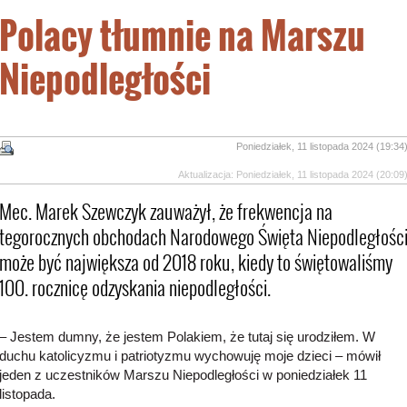
Polacy tłumnie na Marszu
Niepodległości
Poniedziałek, 11 listopada 2024 (19:34
Aktualizacja: Poniedziałek, 11 listopada 2024 (20:09
Mec. Marek Szewczyk zauważył, że frekwencja na
tegorocznych obchodach Narodowego Święta Niepodległośc
może być największa od 2018 roku, kiedy to świętowaliśmy
100. rocznicę odzyskania niepodległości.
– Jestem dumny, że jestem Polakiem, że tutaj się urodziłem. W
duchu katolicyzmu i patriotyzmu wychowuję moje dzieci – mówił
jeden z uczestników Marszu Niepodległości w poniedziałek 11
listopada.