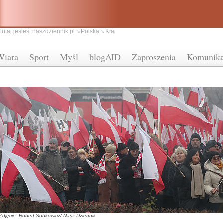
Tutaj jesteś:
naszdziennik.pl
Polska
Kraj
Wiara
Sport
Myśl
blogAID
Zaproszenia
Komunika
Zdjęcie: Robert Sobkowicz/ Nasz Dziennik