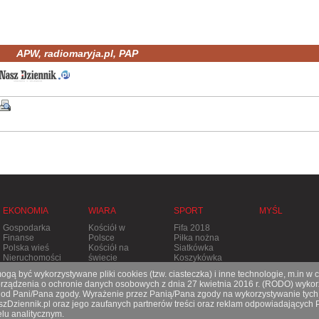
APW, radiomaryja.pl, PAP
EKONOMIA
WIARA
SPORT
MYŚL
Gospodarka
Kościół w
Fifa 2018
Finanse
Polsce
Piłka nożna
Polska wieś
Kościół na
Siatkówka
Nieruchomości
świecie
Koszykówka
Stolica
Tenis
gą być wykorzystywane pliki cookies (tzw. ciasteczka) i inne technologie, m.in w 
Apostolska
Pozostałe
ądzenia o ochronie danych osobowych z dnia 27 kwietnia 2016 r. (RODO) wykorz
Prześladowania
dyscypliny
e od Pani/Pana zgody. Wyrażenie przez Panią/Pana zgody na wykorzystywanie tych
aszDziennik.pl oraz jego zaufanych partnerów treści oraz reklam odpowiadających
lu analitycznym.