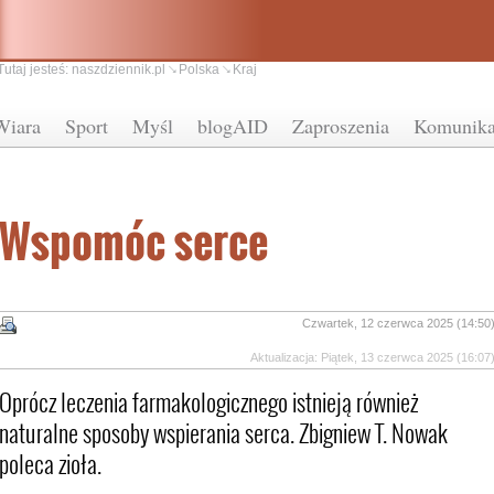
Tutaj jesteś:
naszdziennik.pl
Polska
Kraj
Wiara
Sport
Myśl
blogAID
Zaproszenia
Komunika
Wspomóc serce
Czwartek, 12 czerwca 2025 (14:50
Aktualizacja: Piątek, 13 czerwca 2025 (16:07
Oprócz leczenia farmakologicznego istnieją również
naturalne sposoby wspierania serca. Zbigniew T. Nowak
poleca zioła.