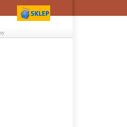
ty
)
)