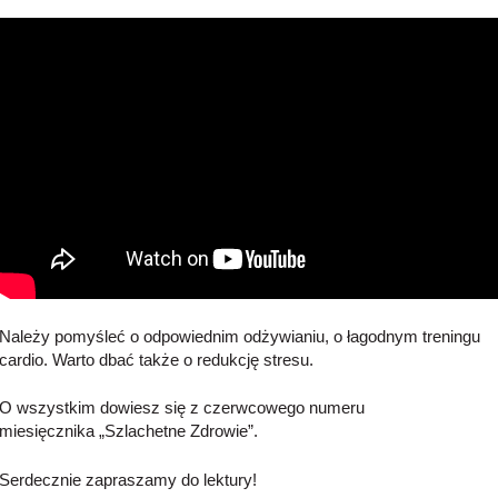
Należy pomyśleć o odpowiednim odżywianiu, o łagodnym treningu
cardio. Warto dbać także o redukcję stresu.
O wszystkim dowiesz się z czerwcowego numeru
miesięcznika „Szlachetne Zdrowie”.
Serdecznie zapraszamy do lektury!