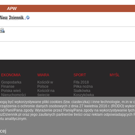
APW
EKONOMIA
WIARA
SPORT
MYŚL
Gospodarka
Kościół w
Fifa 2018
Finanse
Polsce
Piłka nożna
Polska wieś
Kościół na
Siatkówka
Nieruchomości
świecie
Koszykówka
Stolica
Tenis
gą być wykorzystywane pliki cookies (tzw. ciasteczka) i inne technologie, m.in w 
Apostolska
Pozostałe
ądzenia o ochronie danych osobowych z dnia 27 kwietnia 2016 r. (RODO) wykorz
Prześladowania
dyscypliny
e od Pani/Pana zgody. Wyrażenie przez Panią/Pana zgody na wykorzystywanie tych
aszDziennik.pl oraz jego zaufanych partnerów treści oraz reklam odpowiadających
lu analitycznym.
O nas
|
Reklama
|
Prenumerata
|
Kontakt
cej
© 2021 Copyright by SPES sp. z o.o.