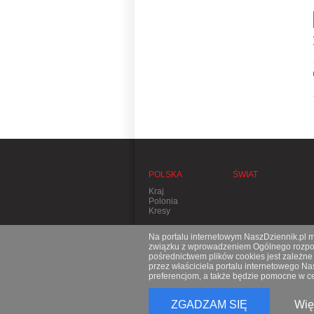
POLSKA
ŚWIAT
Kraj
Polonia
Kresy
Na portalu internetowym NaszDziennik.pl mo
związku z wprowadzeniem Ogólnego rozporz
pośrednictwem plików cookies jest zależn
przez właściciela portalu internetowego N
preferencjom, a także będzie pomocne w ce
ZGADZAM SIĘ
Wię