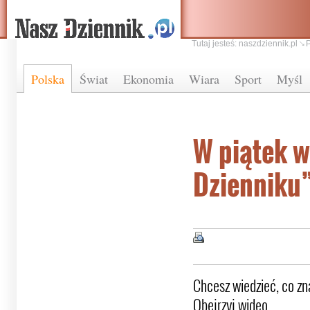
Tutaj jesteś:
naszdziennik.pl
Polska
Świat
Ekonomia
Wiara
Sport
Myśl
W piątek 
Dzienniku
Chcesz wiedzieć, co z
Obejrzyj wideo.