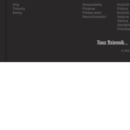
Kraj
Gospodarka
Kościół
Polonia
Finanse
Polsce
Kresy
Polska wieś
Kościół
Nieruchomości
świecie
Stolica
Apostol
Prześla
© 2021