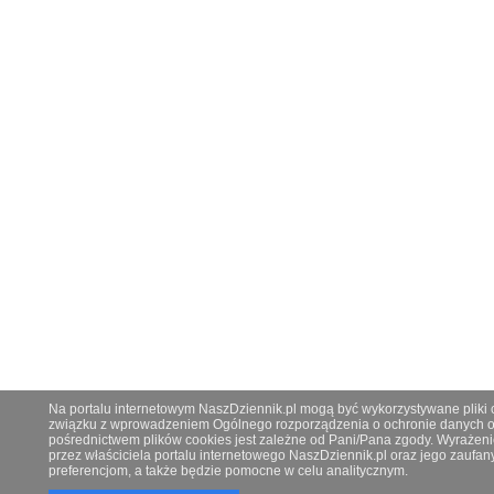
Na portalu internetowym NaszDziennik.pl mogą być wykorzystywane pliki co
związku z wprowadzeniem Ogólnego rozporządzenia o ochronie danych os
pośrednictwem plików cookies jest zależne od Pani/Pana zgody. Wyrażeni
przez właściciela portalu internetowego NaszDziennik.pl oraz jego zauf
preferencjom, a także będzie pomocne w celu analitycznym.