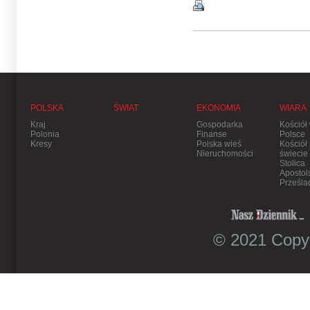
POLSKA
ŚWIAT
EKONOMIA
WIARA
Kraj
Gospodarka
Kościół
Polonia
Finanse
Polsce
Kresy
Polska wieś
Kościół
Nieruchomości
świecie
Stolica
Apostol
Prześla
© 2021 Copyr