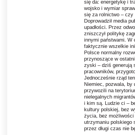
się da: energetykę i tr
wojsko i wymiar spraw
się za rolnictwo – cz
Doprowadził media pub
upadłości. Przez odw
zniszczył politykę zag
innymi państwami. W c
faktycznie wszelkie i
Polsce normalny rozwó
przynoszące w ostatni
zyski – dziś generują 
pracowników, przygoto
Jednocześnie rząd te
Niemiec, pozwala, by u
przywozili na terytori
nielegalnych migrantó
i kim są. Ludzie ci – 
kultury polskiej, bez 
życia, bez możliwośc
utrzymaniu polskiego 
przez długi czas nie 