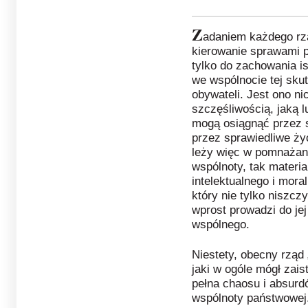
Z
adaniem każdego rzą
kierowanie sprawami p
tylko do zachowania is
we wspólnocie tej sku
obywateli. Jest ono ni
szczęśliwością, jaką l
mogą osiągnąć przez s
przez sprawiedliwe ży
leży więc w pomnażani
wspólnoty, tak materia
intelektualnego i mora
który nie tylko niszcz
wprost prowadzi do jej
wspólnego.
Niestety, obecny rząd 
jaki w ogóle mógł zaist
pełna chaosu i absurd
wspólnoty państwowej