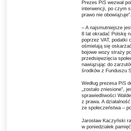
Prezes PiS wezwał pol
interwencji, po czym s
prawo nie obowiązuje”
– A najsmutniejsze jest
8 lat okradać Polskę n
poprzez VAT, podatki od
ośmielają się oskarżać
bojowe wozy straży po
przedsięwzięcia społe
nawiązując do zarzut
środków z Funduszu S
Według prezesa PiS d
„zostało zniesione”, je
sprawiedliwości Walde
z prawa. A działalność
ze społeczeństwa – pod
Jarosław Kaczyński ra
w poniedziałek pamięć o