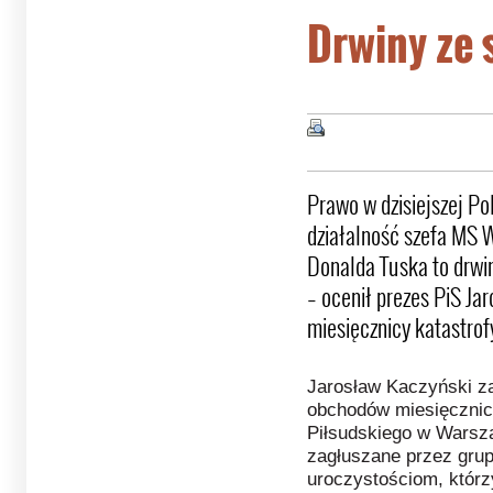
Drwiny ze
Prawo w dzisiejszej Po
działalność szefa MS 
Donalda Tuska to drwi
– ocenił prezes PiS J
miesięcznicy katastrof
Jarosław Kaczyński za
obchodów miesięcznicy
Piłsudskiego w Warsza
zagłuszane przez grup
uroczystościom, którz