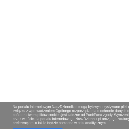
Na portalu internetowym NaszDziennik.pl mogą być wykorzystywane pliki co
związku z wprowadzeniem Ogólnego rozporządzenia o ochronie danych os
pośrednictwem plików cookies jest zależne od Pani/Pana zgody. Wyrażeni
przez właściciela portalu internetowego NaszDziennik.pl oraz jego zauf
preferencjom, a także będzie pomocne w celu analitycznym.