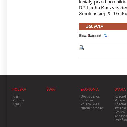
kwiaty przed pomniki
RP Lecha Kaczyńskieg
Smoleńskiej 2010 roku
JG, PAP
POLSKA
ŚWIAT
EKONOMIA
WIARA
Kraj
Gospodarka
Kościół
Polonia
Finanse
Polsce
Kresy
Polska wieś
Kościół
Nieruchomości
świecie
Stolica
Apostol
Prześla