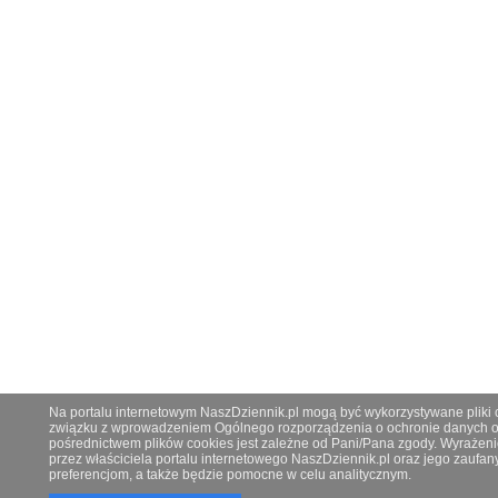
Na portalu internetowym NaszDziennik.pl mogą być wykorzystywane pliki co
związku z wprowadzeniem Ogólnego rozporządzenia o ochronie danych os
pośrednictwem plików cookies jest zależne od Pani/Pana zgody. Wyrażeni
przez właściciela portalu internetowego NaszDziennik.pl oraz jego zauf
preferencjom, a także będzie pomocne w celu analitycznym.