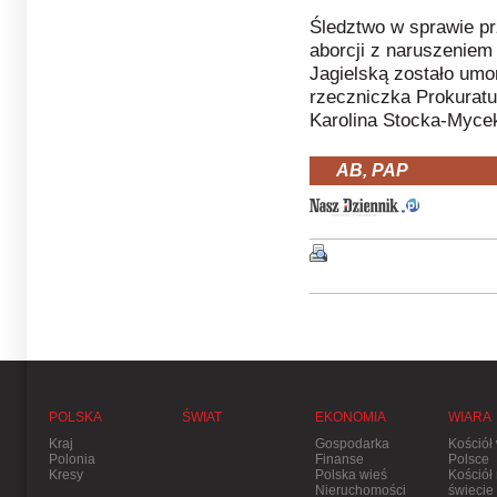
Śledztwo w sprawie pr
aborcji z naruszeniem
Jagielską zostało umo
rzeczniczka Prokurat
Karolina Stocka-Myce
AB, PAP
POLSKA
ŚWIAT
EKONOMIA
WIARA
Kraj
Gospodarka
Kościół
Polonia
Finanse
Polsce
Kresy
Polska wieś
Kościół
Nieruchomości
świecie