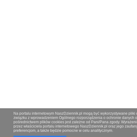
Na portalu internetowym NaszDziennik.pl mogą być wykorzystywane pliki co
związku z wprowadzeniem Ogólnego rozporządzenia o ochronie danych os
pośrednictwem plików cookies jest zależne od Pani/Pana zgody. Wyrażeni
przez właściciela portalu internetowego NaszDziennik.pl oraz jego zauf
preferencjom, a także będzie pomocne w celu analitycznym.