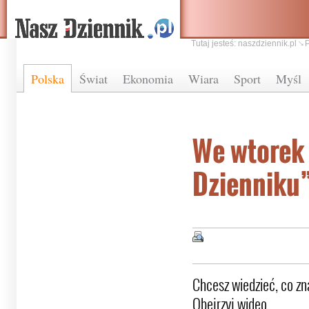
Tutaj jesteś:
naszdziennik.pl
Polska
Świat
Ekonomia
Wiara
Sport
Myśl
We wtorek
Dzienniku
Chcesz wiedzieć, co z
Obejrzyj wideo.