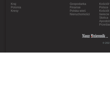
Kraj
Gospodarka
Kościół
Polonia
Finanse
Polsce
Kresy
Polska wieś
Kościół
Nieruchomości
świecie
Stolica
Apostol
Prześla
© 2021