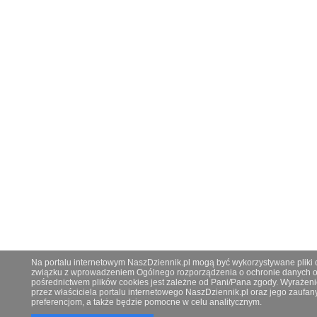
Na portalu internetowym NaszDziennik.pl mogą być wykorzystywane pliki co
związku z wprowadzeniem Ogólnego rozporządzenia o ochronie danych os
pośrednictwem plików cookies jest zależne od Pani/Pana zgody. Wyrażeni
przez właściciela portalu internetowego NaszDziennik.pl oraz jego zauf
preferencjom, a także będzie pomocne w celu analitycznym.