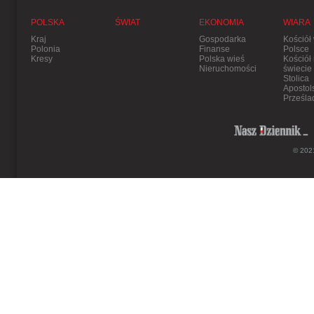
POLSKA
ŚWIAT
EKONOMIA
WIARA
Kraj
Gospodarka
Kościół
Polonia
Finanse
Polsce
Kresy
Polska wieś
Kościół
Nieruchomości
świecie
Stolica
Apostol
Prześla
© 2021