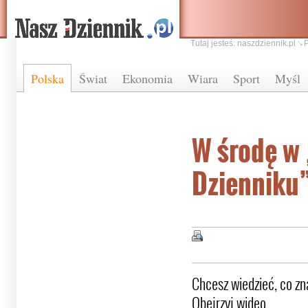
Tutaj jesteś:
naszdziennik.pl
Polska
Świat
Ekonomia
Wiara
Sport
Myśl
W środę w
Dzienniku
Chcesz wiedzieć, co z
Obejrzyj wideo.