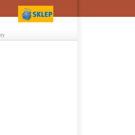
ty
)
)