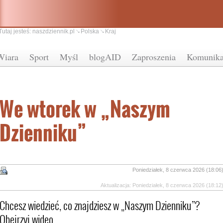
Tutaj jesteś:
naszdziennik.pl
Polska
Kraj
Wiara
Sport
Myśl
blogAID
Zaproszenia
Komunika
We wtorek w „Naszym
Dzienniku”
Poniedziałek, 8 czerwca 2026 (18:06
Aktualizacja: Poniedziałek, 8 czerwca 2026 (18:12
Chcesz wiedzieć, co znajdziesz w „Naszym Dzienniku”?
Obejrzyj wideo.