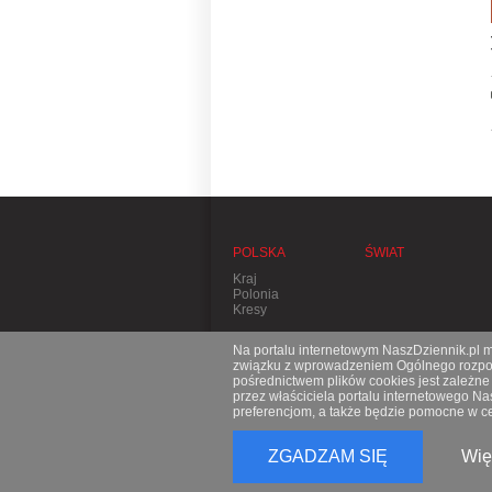
POLSKA
ŚWIAT
Kraj
Polonia
Kresy
Na portalu internetowym NaszDziennik.pl mo
związku z wprowadzeniem Ogólnego rozporz
pośrednictwem plików cookies jest zależn
przez właściciela portalu internetowego N
preferencjom, a także będzie pomocne w ce
ZGADZAM SIĘ
Wię