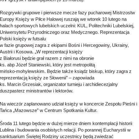
Rozgrywki grupowe i pierwsze mecze fazy pucharowej Mistrzostw
Europy Księży w Piłce Halowej ruszają we wtorek 10 lutego na
halach sportowych lubelskich uczelni: KUL, Politechniki Lubelskiej,
Uniwersytetu Przyrodniczego oraz Medycznego. Reprezentacja
Polski księży w futsalu
w fazie grupowej zagra z ekipami Bośni i Hercegowiny, Ukrainy,
Austrii i Kosowa. „W reprezentacji księży
z Białorusi będzie grał razem z nimi na obronie
ks. abp Józef Staniewski, który jest metropolitą
mińsko-mohylewskim. Będzie także ksiądz biskup, który zagra z
reprezentacją księży ze Słowenii” – zapowiada
ks. Marcin Grzesiak, organizator turnieju i archidiecezjalny
duszpasterz ministrantów i lektorów.
Na wieczór zaplanowano udział księży w koncercie Zespołu Pieśni i
Tańca „Mazowsze” w Centrum Spotkania Kultur.
Środa 11 lutego będzie w dużej mierze dniem kontemplacji historii
Lublina i budowania osobistych relacji. Po porannej Eucharystii w
sanktuarium Świętej Rodziny uczestnicy będą zwiedzać