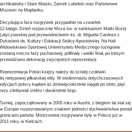
archikatedrę i Stare Miasto, Zamek Lubelski oraz Państwowe
Muzeum na Majdanku.
Decydująca faza rozgrywek przypadnie na czwartek
12 lutego. Dzień rozpocznie Msza św. w sanktuarium Matki Bożej
Latyczowskiej pod przewodnictwem ks. dr. Miguela Cardoso z
Dykasterii ds. Kultury i Edukacji Stolicy Apostolskiej. Na Hali
Widowiskowo-Sportowej Uniwersytetu Medycznego rozegrane
zostaną mecze fazy pucharowej, półfinały i wielki finał, po którym
przewidziano dekorację zwycięskich reprezentacji.
Reprezentacja Polski księży należy do ścisłej czołówki
tej nietypowej piłkarskiej elity. W siedemnastu dotychczasowych
edycjach polscy kapłani aż dziewięciokrotnie sięgali po złoto, pięć
razy zdobywali srebro i dwukrotnie brąz.
Turniej, zapoczątkowany w 2005 roku w Austrii, z biegiem lat stał się
w Europie rozpoznawalnym znakiem jedności duchowieństwa ponad
granicami państw. Mistrzostwa rozgrywane były w Polsce już w
2011 roku, w Kielcach.