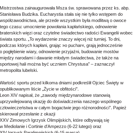
Mistrzostwa zainaugurowała Msza św. sprawowana przez ks. abp.
Stanisława Budzika. Eucharystia stała się nie tylko wstępem do
współzawodnictwa, ale przede wszystkim była modlitwą o owoce
tego czasu: umocnienie powołania kapłańskiego, odnowienie
braterskich więzi oraz czytelne świadectwo radości Ewangelii wobec
świata sportu. „To wydarzenie znaczy więcej niż turniej. To dni,
podczas których kapłani, grając »o puchar«, grają jednocześnie
o pogłębienie wiary, odnowienie przyjaźni, budowanie mostów
między narodami i dawanie młodym świadectwa, że także na
sportowej hali można być uczniem Chrystusa” – zaznaczył
metropolita lubelski.
Wartość sportu przed kilkoma dniami podkreślił Ojciec Święty w
opublikowanym liście „Życie w obfitości”.
Leon XIV napisał, że „zawody międzynarodowe stanowią
uprzywilejowaną okazję do doświadczenia naszego wspólnego
człowieczeństwa w całym bogactwie jego różnorodności”. Papież
skierował przesłanie z okazji
XXV Zimowych Igrzysk Olimpijskich, które odbywają się
w Mediolanie i Cortinie d′Ampezzo (6-22 lutego) oraz
XIV Igrzysk Paralimpijskich (6-15 marca).