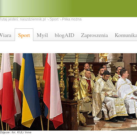
Tutaj jesteś:
naszdziennik.pl
Sport
Piłka nożna
Wiara
Sport
Myśl
blogAID
Zaproszenia
Komunika
Zdjęcie: fot. KUL/ Inne