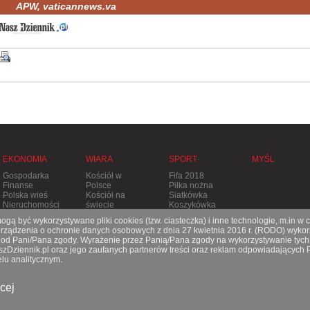
APW, vaticannews.va
EKONOMIA
WIARA
SPORT
MYŚL
Gospodarka
Kościół w
Fifa 2018
Finanse
Polsce
Piłka nożna
Polska wieś
Kościół na
Siatkówka
Nieruchomości
świecie
Koszykówka
Stolica
Tenis
gą być wykorzystywane pliki cookies (tzw. ciasteczka) i inne technologie, m.in w 
Apostolska
Pozostałe
ądzenia o ochronie danych osobowych z dnia 27 kwietnia 2016 r. (RODO) wykorz
Prześladowania
dyscypliny
e od Pani/Pana zgody. Wyrażenie przez Panią/Pana zgody na wykorzystywanie tych
aszDziennik.pl oraz jego zaufanych partnerów treści oraz reklam odpowiadających
lu analitycznym.
O nas
|
Reklama
|
Prenumerata
|
Kontakt
© 2021 Copyright by SPES sp. z o.o.
cej