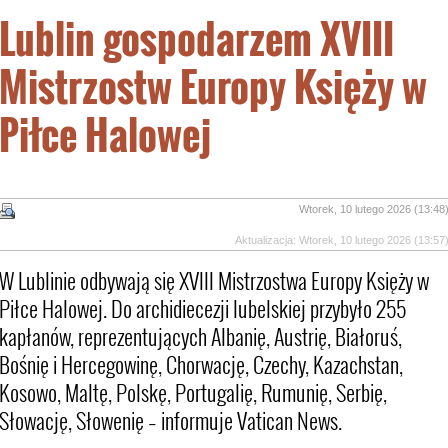
Lublin gospodarzem XVIII
Mistrzostw Europy Księży w
Piłce Halowej
Wtorek, 10 lutego 2026 (13:48
Aktualizacja: Wtorek, 10 lutego 2026 (13:57
W Lublinie odbywają się XVIII Mistrzostwa Europy Księży w
Piłce Halowej. Do archidiecezji lubelskiej przybyło 255
kapłanów, reprezentujących Albanię, Austrię, Białoruś,
Bośnię i Hercegowinę, Chorwację, Czechy, Kazachstan,
Kosowo, Maltę, Polskę, Portugalię, Rumunię, Serbię,
Słowację, Słowenię – informuje Vatican News.