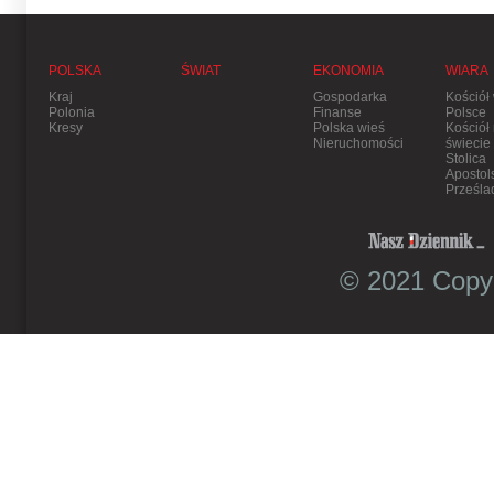
POLSKA
ŚWIAT
EKONOMIA
WIARA
Kraj
Gospodarka
Kościół
Polonia
Finanse
Polsce
Kresy
Polska wieś
Kościół
Nieruchomości
świecie
Stolica
Apostol
Prześla
© 2021 Copyr