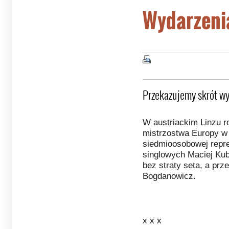
Wydarzeni
Przekazujemy skrót wy
W austriackim Linzu r
mistrzostwa Europy w 
siedmioosobowej repre
singlowych Maciej Kub
bez straty seta, a prz
Bogdanowicz.
x x x