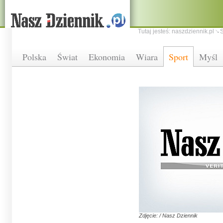
Tutaj jesteś:
naszdziennik.pl
S
Polska
Świat
Ekonomia
Wiara
Sport
Myśl
Zdjęcie: / Nasz Dziennik