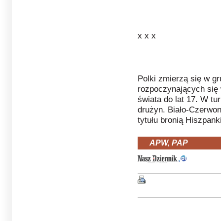
x x x
Polki zmierzą się w gr
rozpoczynających się 
świata do lat 17. W tu
drużyn. Biało-Czerwone
tytułu bronią Hiszpank
APW, PAP