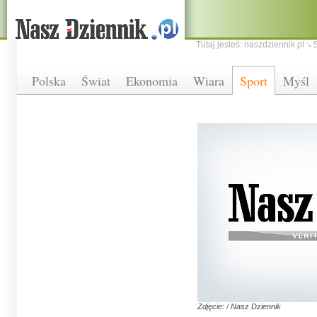
Tutaj jesteś:
naszdziennik.pl
S
Polska
Świat
Ekonomia
Wiara
Sport
Myśl
Zdjęcie: / Nasz Dziennik