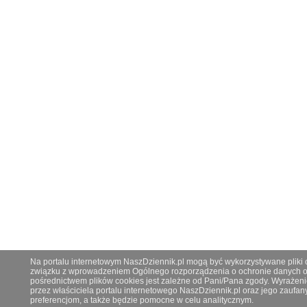
Na portalu internetowym NaszDziennik.pl mogą być wykorzystywane pliki co
związku z wprowadzeniem Ogólnego rozporządzenia o ochronie danych os
pośrednictwem plików cookies jest zależne od Pani/Pana zgody. Wyrażeni
przez właściciela portalu internetowego NaszDziennik.pl oraz jego zauf
preferencjom, a także będzie pomocne w celu analitycznym.