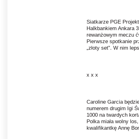
Siatkarze PGE Projekt
Halkbankiem Ankara 3:
rewanżowym meczu ćwi
Pierwsze spotkanie prze
„złoty set”. W nim lep
x x x
Caroline Garcia będzi
numerem drugim Igi Ś
1000 na twardych kort
Polka miała wolny los
kwalifikantkę Annę Bon