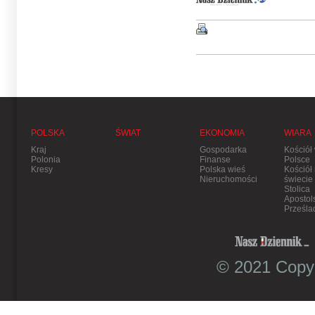
POLSKA
ŚWIAT
EKONOMIA
WIARA
Kraj
Gospodarka
Kościół
Polonia
Finanse
Polsce
Kresy
Polska wieś
Kościół
Nieruchomości
świecie
Stolica
Apostol
Prześla
© 2021 Copyr