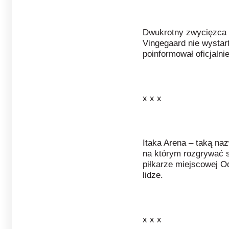
Dwukrotny zwycięzca 
Vingegaard nie wystart
poinformował oficjalni
x x x
Itaka Arena – taką na
na którym rozgrywać 
piłkarze miejscowej O
lidze.
x x x