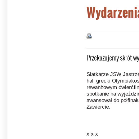
Wydarzeni
Przekazujemy skrót wy
Siatkarze JSW Jastrz
hali grecki Olympiakos
rewanżowym ćwierćfina
spotkanie na wyjeździe
awansował do półfinał
Zawiercie.
x x x