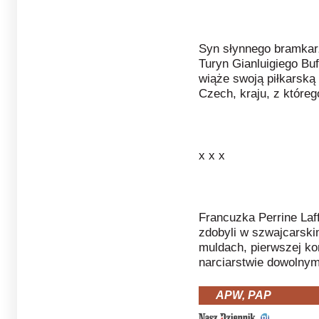
Syn słynnego bramkarz
Turyn Gianluigiego Buf
wiąże swoją piłkarską
Czech, kraju, z które
x x x
Francuzka Perrine Laf
zdobyli w szwajcarski
muldach, pierwszej ko
narciarstwie dowolnym.
APW, PAP