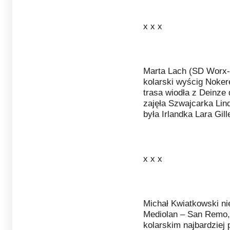
x x x
Marta Lach (SD Worx-
kolarski wyścig Noker
trasa wiodła z Deinze 
zajęła Szwajcarka Lind
była Irlandka Lara Gi
x x x
Michał Kwiatkowski ni
Mediolan – San Remo,
kolarskim najbardziej