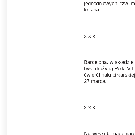
jednodniowych, tzw. 
kolana.
x x x
Barcelona, w składzie
byłą drużyną Polki Vf
ćwierćfinału piłkarski
27 marca.
x x x
Norweski biegacz narc