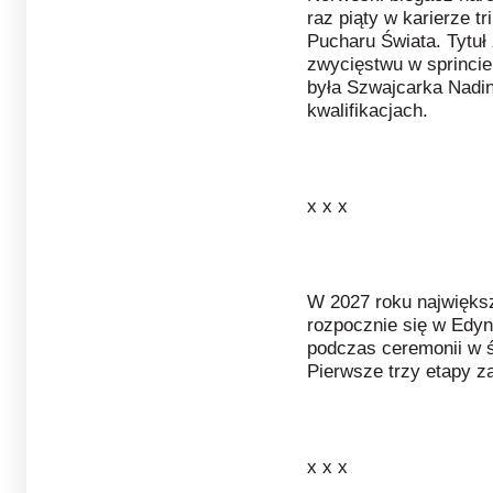
raz piąty w karierze tr
Pucharu Świata. Tytuł
zwycięstwu w sprincie
była Szwajcarka Nadin
kwalifikacjach.
x x x
W 2027 roku największ
rozpocznie się w Edynb
podczas ceremonii w ś
Pierwsze trzy etapy za
x x x