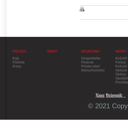
POLSKA
ŚWIAT
EKONOMIA
WIARA
Kraj
Gospodarka
Kościół
Polonia
Finanse
Polsce
Kresy
Polska wieś
Kościół
Nieruchomości
świecie
Stolica
Apostol
Prześla
© 2021 Copyr