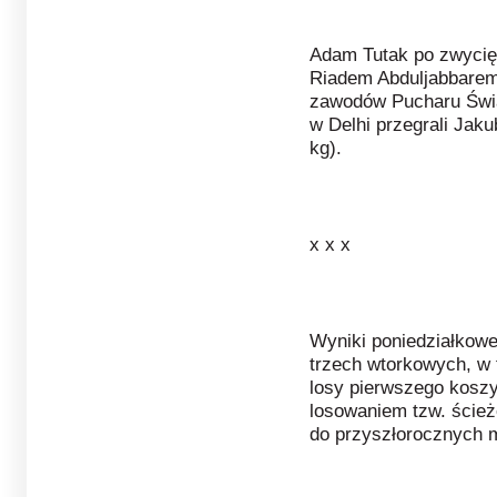
Adam Tutak po zwyci
Riadem Abduljabbarem 
zawodów Pucharu Świa
w Delhi przegrali Jaku
kg).
x x x
Wyniki poniedziałkow
trzech wtorkowych, w 
losy pierwszego koszy
losowaniem tzw. ście
do przyszłorocznych m