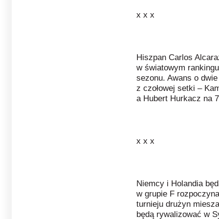
x x x
Hiszpan Carlos Alcaraz
w światowym rankingu 
sezonu. Awans o dwie 
z czołowej setki – Kam
a Hubert Hurkacz na 7
x x x
Niemcy i Holandia będ
w grupie F rozpoczynaj
turnieju drużyn miesz
będą rywalizować w S