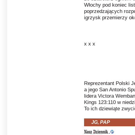
Włochy pod koniec lis
poprzedzających rozp
igrzysk przemierzy oko
x x x
Reprezentant Polski 
a jego San Antonio Sp
lidera Victora Wemban
Kings 123:110 w niedz
To ich dziewiąte zwy
JG, PAP