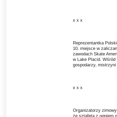
x x x
Reprezentantka Polski
10. miejsce w zalicza
zawodach Skate Ameri
w Lake Placid. Wśród 
gospodarzy, mistrzyni 
x x x
Organizatorzy zimowych
że sztafeta z ogniem 