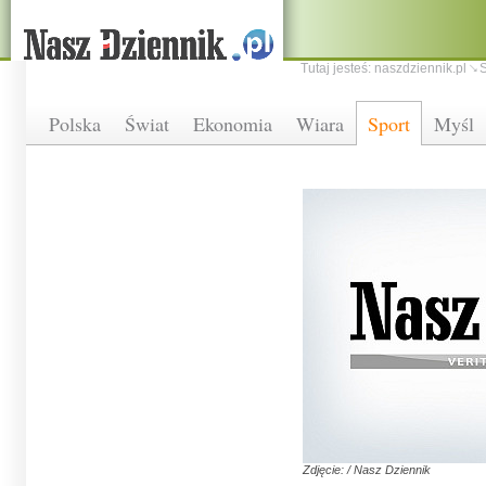
Tutaj jesteś:
naszdziennik.pl
S
Polska
Świat
Ekonomia
Wiara
Sport
Myśl
Zdjęcie: / Nasz Dziennik