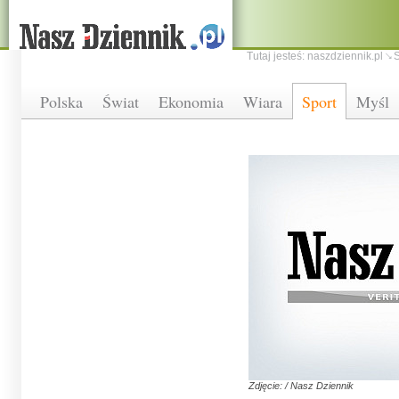
Tutaj jesteś:
naszdziennik.pl
S
Polska
Świat
Ekonomia
Wiara
Sport
Myśl
Zdjęcie: / Nasz Dziennik