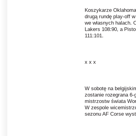
Koszykarze Oklahoma C
drugą rundę play-off 
we własnych halach. O
Lakers 108:90, a Pist
111:101.
x x x
W sobotę na belgijski
zostanie rozegrana 6
mistrzostw świata Wo
W zespole wicemistrz
sezonu AF Corse wysta