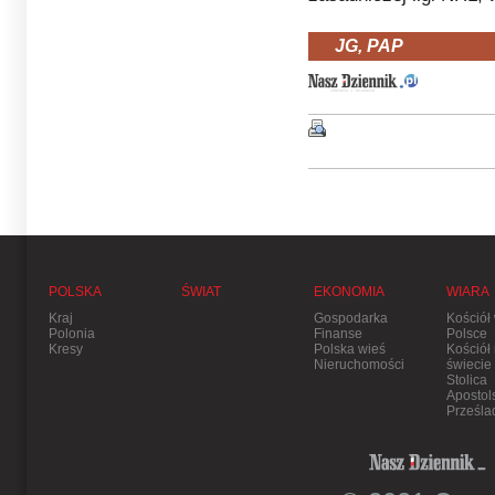
JG, PAP
POLSKA
ŚWIAT
EKONOMIA
WIARA
Kraj
Gospodarka
Kościół
Polonia
Finanse
Polsce
Kresy
Polska wieś
Kościół
Nieruchomości
świecie
Stolica
Apostol
Prześla