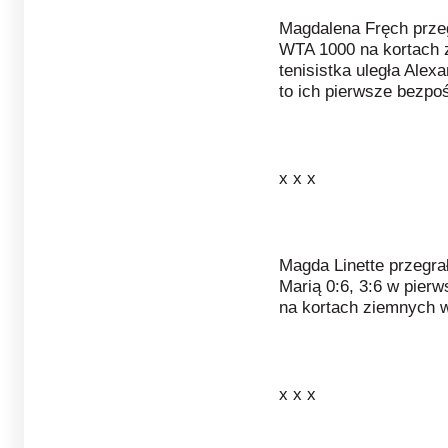
Magdalena Fręch przeg
WTA 1000 na kortach 
tenisistka uległa Alexan
to ich pierwsze bezpo
x x x
Magda Linette przegrał
Marią 0:6, 3:6 w pierw
na kortach ziemnych 
x x x