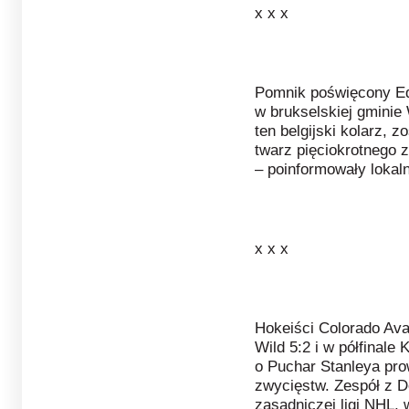
x x x
Pomnik poświęcony Ed
w brukselskiej gminie 
ten belgijski kolarz, 
twarz pięciokrotnego 
– poinformowały lokal
x x x
Hokeiści Colorado Ava
Wild 5:2 i w półfinale 
o Puchar Stanleya pro
zwycięstw. Zespół z De
zasadniczej ligi NHL, 