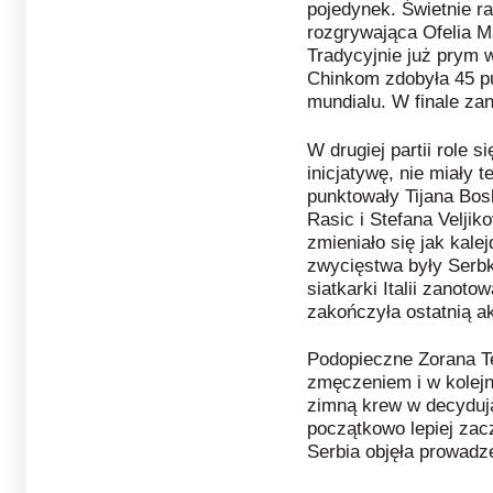
pojedynek. Świetnie ra
rozgrywająca Ofelia Ma
Tradycyjnie już prym 
Chinkom zdobyła 45 pu
mundialu. W finale za
W drugiej partii role s
inicjatywę, nie miały 
punktowały Tijana Bosk
Rasic i Stefana Veljik
zmieniało się jak kale
zwycięstwa były Serbk
siatkarki Italii zanot
zakończyła ostatnią ak
Podopieczne Zorana Ter
zmęczeniem i w kolejn
zimną krew w decyduj
początkowo lepiej zac
Serbia objęła prowadze