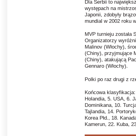
Dla Serbii to najwię
występach na mistrzo
Japonii, zdobyły brąz
mundial w 2002 roku 
MVP turnieju została 
Organizatorzy wyróżni
Malinov (Włochy), śro
(Chiny), przyjmujące 
(Chiny), atakującą Pa
Gennaro (Włochy).
Polki po raz drugi z r
Końcowa klasyfikacja: 
Holandia, 5. USA, 6. Ja
Dominikana, 10. Turcja
Tajlandia, 14. Portory
Korea Płd., 18. Kanada
Kamerun, 22. Kuba, 23