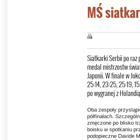
MŚ siatkar
Siatkarki Serbii po raz
medal mistrzostw świat
Japonii. W finale w Jo
25:14, 23:25, 25:19, 1
po wygranej z Holandią
Oba zespoły przystąp
półfinałach. Szczegól
zmęczone po blisko t
boisku w spotkaniu pr
podopieczne Davide Ma