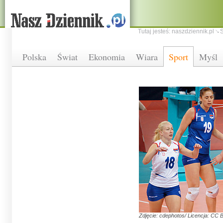
Tutaj jesteś:
naszdziennik.pl
S
Polska
Świat
Ekonomia
Wiara
Sport
Myśl
Zdjęcie: cdephotos/ Licencja: CC B