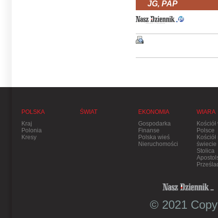
JG, PAP
POLSKA
ŚWIAT
EKONOMIA
WIARA
Kraj
Gospodarka
Kościół
Polonia
Finanse
Polsce
Kresy
Polska wieś
Kościół
Nieruchomości
świecie
Stolica
Apostol
Prześla
© 2021 Copyr