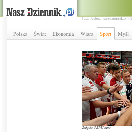
Tutaj jesteś:
naszdziennik.pl
S
Polska
Świat
Ekonomia
Wiara
Sport
Myśl
Zdjęcie: PZPS/ Inne