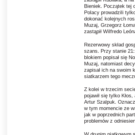
Bieniek. Początek tej
Polacy prowadzili tylk
dokonać kolejnych rosz
Muzaj, Grzegorz Łoma
zastąpił Wilfredo León
Rezerwowy skład gosp
szans. Przy stanie 21
blokiem popisał się No
Muzaj, natomiast decy
zapisał ich na swoim k
siatkarzem tego mecz
Z kolei w trzecim sec
pojawił się tylko Kłos,
Artur Szalpuk. Oznacz
w tym momencie ze ws
jak w poprzednich part
problemów z odniesie
W drugim piątkowym sp