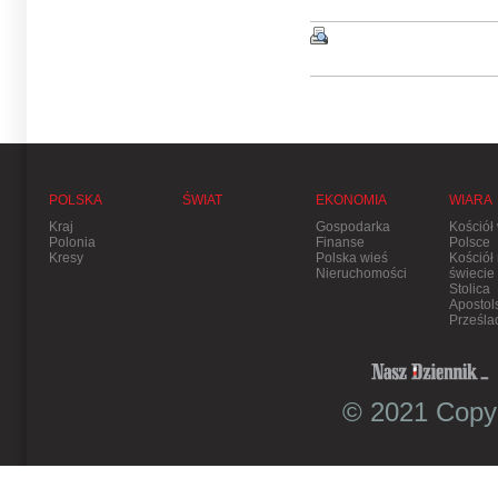
POLSKA
ŚWIAT
EKONOMIA
WIARA
Kraj
Gospodarka
Kościół
Polonia
Finanse
Polsce
Kresy
Polska wieś
Kościół
Nieruchomości
świecie
Stolica
Apostol
Prześla
© 2021 Copyr