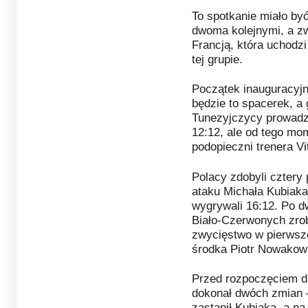
To spotkanie miało by
dwoma kolejnymi, a zw
Francją, która uchodzi
tej grupie.
Początek inauguracyjn
będzie to spacerek, a
Tunezyjczycy prowadzi
12:12, ale od tego mo
podopieczni trenera V
Polacy zdobyli cztery
ataku Michała Kubiaka
wygrywali 16:12. Po 
Biało-Czerwonych zrob
zwycięstwo w pierwsze
środka Piotr Nowakow
Przed rozpoczęciem dr
dokonał dwóch zmian –
zastąpił Kubiaka, a n