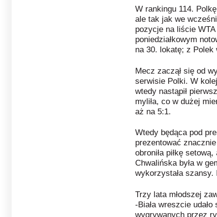
W rankingu 114. Polkę 
ale tak jak we wcześn
pozycje na liście WTA
poniedziałkowym notow
na 30. lokatę; z Polek
Mecz zaczął się od w
serwisie Polki. W kol
wtedy nastąpił pierws
myliła, co w dużej mi
aż na 5:1.
Wtedy będąca pod pre
prezentować znacznie
obroniła piłkę setową,
Chwalińska była w gem
wykorzystała szansy. P
Trzy lata młodszej za
-Biała wreszcie udało
wygrywanych przez ry