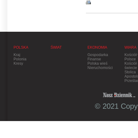
POLSKA
ŚWIAT
EKONOMIA
WIARA
Kraj
Gospodarka
Kościół
Polonia
Finanse
Polsce
Kresy
Polska wieś
Kościół
Nieruchomości
świecie
Stolica
Apostol
Prześla
© 2021 Copyr