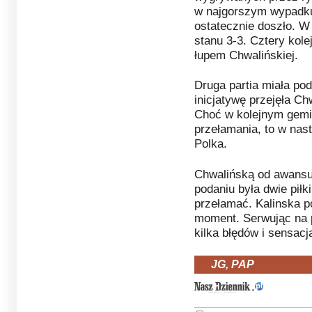
w najgorszym wypadku 
ostatecznie doszło. W
stanu 3-3. Cztery kole
łupem Chwalińskiej.
Druga partia miała po
inicjatywę przejęła Ch
Choć w kolejnym gemie
przełamania, to w nas
Polka.
Chwalińską od awansu 
podaniu była dwie piłki
przełamać. Kalinska p
moment. Serwując na 
kilka błędów i sensacj
JG, PAP