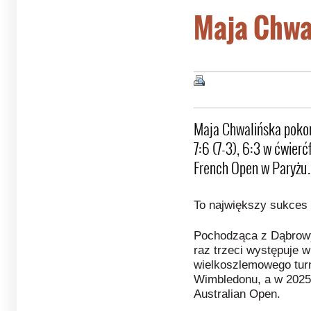
Maja Chwal
Maja Chwalińska pokon
7:6 (7-3), 6:3 w ćwier
French Open w Paryżu.
To największy sukces w
Pochodząca z Dąbrowy
raz trzeci występuje 
wielkoszlemowego turn
Wimbledonu, a w 2025
Australian Open.