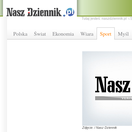
Tutaj jesteś:
naszdziennik.pl
S
Polska
Świat
Ekonomia
Wiara
Sport
Myśl
Zdjęcie: / Nasz Dziennik