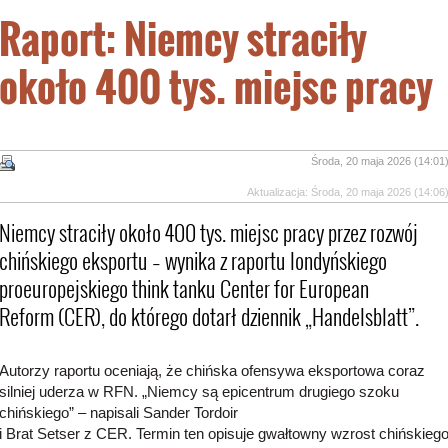
Raport: Niemcy straciły
około 400 tys. miejsc pracy
Środa, 20 maja 2026 (14:01
Aktualizacja: Środa, 20 maja 2026 (14:06
Niemcy straciły około 400 tys. miejsc pracy przez rozwój
chińskiego eksportu – wynika z raportu londyńskiego
proeuropejskiego think tanku Center for European
Reform (CER), do którego dotarł dziennik „Handelsblatt”.
Autorzy raportu oceniają, że chińska ofensywa eksportowa coraz
silniej uderza w RFN. „Niemcy są epicentrum drugiego szoku
chińskiego” – napisali Sander Tordoir
i Brat Setser z CER. Termin ten opisuje gwałtowny wzrost chińskieg