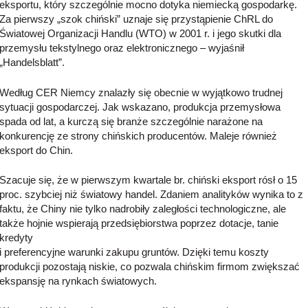
eksportu, który szczególnie mocno dotyka niemiecką gospodarkę.
Za pierwszy „szok chiński” uznaje się przystąpienie ChRL do
Światowej Organizacji Handlu (WTO) w 2001 r. i jego skutki dla
przemysłu tekstylnego oraz elektronicznego – wyjaśnił
„Handelsblatt”.
Według CER Niemcy znalazły się obecnie w wyjątkowo trudnej
sytuacji gospodarczej. Jak wskazano, produkcja przemysłowa
spada od lat, a kurczą się branże szczególnie narażone na
konkurencję ze strony chińskich producentów. Maleje również
eksport do Chin.
Szacuje się, że w pierwszym kwartale br. chiński eksport rósł o 15
proc. szybciej niż światowy handel. Zdaniem analityków wynika to z
faktu, że Chiny nie tylko nadrobiły zaległości technologiczne, ale
także hojnie wspierają przedsiębiorstwa poprzez dotacje, tanie
kredyty
i preferencyjne warunki zakupu gruntów. Dzięki temu koszty
produkcji pozostają niskie, co pozwala chińskim firmom zwiększać
ekspansję na rynkach światowych.