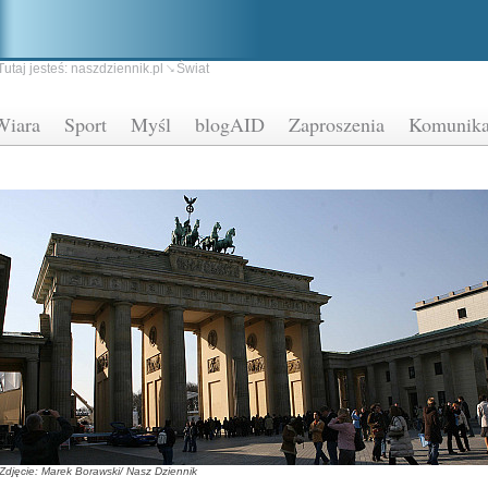
Tutaj jesteś:
naszdziennik.pl
Świat
Wiara
Sport
Myśl
blogAID
Zaproszenia
Komunika
Zdjęcie: Marek Borawski/ Nasz Dziennik