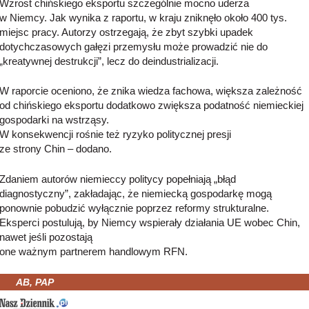
Wzrost chińskiego eksportu szczególnie mocno uderza
w Niemcy. Jak wynika z raportu, w kraju zniknęło około 400 tys.
miejsc pracy. Autorzy ostrzegają, że zbyt szybki upadek
dotychczasowych gałęzi przemysłu może prowadzić nie do
„kreatywnej destrukcji”, lecz do deindustrializacji.
W raporcie oceniono, że znika wiedza fachowa, większa zależność
od chińskiego eksportu dodatkowo zwiększa podatność niemieckiej
gospodarki na wstrząsy.
W konsekwencji rośnie też ryzyko politycznej presji
ze strony Chin – dodano.
Zdaniem autorów niemieccy politycy popełniają „błąd
diagnostyczny”, zakładając, że niemiecką gospodarkę mogą
ponownie pobudzić wyłącznie poprzez reformy strukturalne.
Eksperci postulują, by Niemcy wspierały działania UE wobec Chin,
nawet jeśli pozostają
one ważnym partnerem handlowym RFN.
AB, PAP