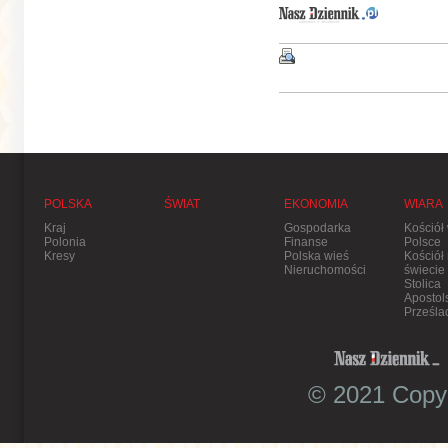
POLSKA
ŚWIAT
EKONOMIA
WIARA
Kraj
Gospodarka
Kościół
Polonia
Finanse
Polsce
Kresy
Polska wieś
Kościół
Nieruchomości
świecie
Stolica
Apostol
Prześla
© 2021 Copyr