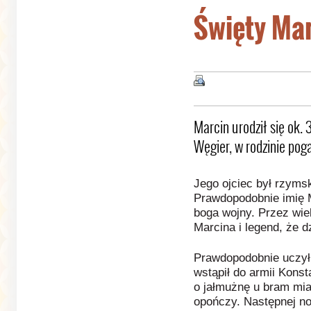
Święty Mar
Marcin urodził się ok. 3
Węgier, w rodzinie poga
Jego ojciec był rzym
Prawdopodobnie imię 
boga wojny. Przez wie
Marcina i legend, że dz
Prawdopodobnie uczył 
wstąpił do armii Kons
o jałmużnę u bram mia
opończy. Następnej no