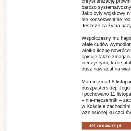
chrystianizację prowinc
bardzo systematyczny
Jako były wojskowy ni
ale konsekwentnie rea
Jeszcze za życia na
Współczesny mu hagio
wiele cudów wymodlon
wielką liczbę nawróco
opisuje także zmagani
nieczystymi, które ata
dusz nawracał na wiar
Marcin zmarł 8 listop
duszpasterskiej. Jego
i pochowano 11 listo
– nie-męczennik – zac
w Kościele zachodnim.
wzniesionej ku czci ś
JG, brewiarz.pl