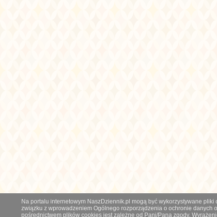
Na portalu internetowym NaszDziennik.pl mogą być wykorzystywane pliki co
związku z wprowadzeniem Ogólnego rozporządzenia o ochronie danych os
pośrednictwem plików cookies jest zależne od Pani/Pana zgody. Wyrażeni