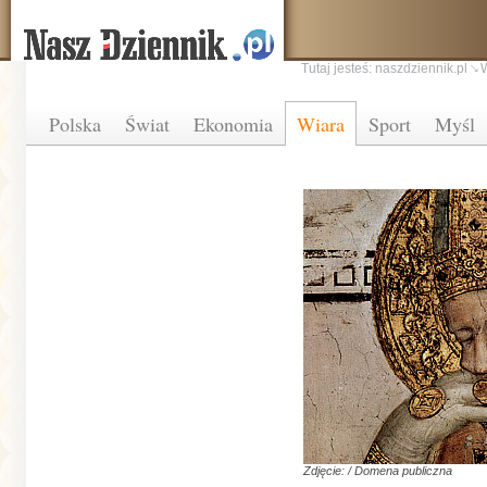
Tutaj jesteś:
naszdziennik.pl
Polska
Świat
Ekonomia
Wiara
Sport
Myśl
Zdjęcie: / Domena publiczna