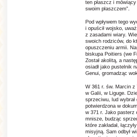
ten płaszcz i mówiący 
swoim płaszczem”.
Pod wpływem tego wyda
i opuścił wojsko, uważ
z zasadami wiary. Wie
swoich rodziców, do k
opuszczeniu armii. Nas
biskupa Poitiers (we F
Został akolitą, a nas
osiadł jako pustelnik 
Genui, gromadząc wokó
W 361 r. św. Marcin z 
w Galii, w Liguge. Dzi
sprzeciwu, lud wybrał 
potwierdzona w dokum
w 371 r. Jako pasterz 
mnisze, budząc sprzec
które zakładał, łączy
misyjną. Sam odbył w