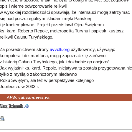
opis i wierne odwzorowanie relikwii
w wysokiej rozdzielczości sprawiają, że internauci mogą zatrzymać
się nad poszczególnymi śladami męki Pańskiej
i je kontemplować. Projekt przedstawił Ojcu Świętemu
ks. kard. Roberto Repole, meteropolita Turynu i papieski kustosz
relikwii Całunu Turyńskiego.
Za pośrednictwem strony
avvolti.org
użytkownicy, używając
komputera lub smartfona, mogą zapoznać się zarówno
z historią Całunu Turyńskiego, jak i dokładnie go obejrzeć.
Jak wyjaśnił ks. kard. Repole, inicjatywa ta została przygotowana nie
tylko z myślą o zakończonym niedawno
Roku Świętym, ale też w perspektywie kolejnego
Jubileuszu w 2033 r.
APW, vaticannews.va