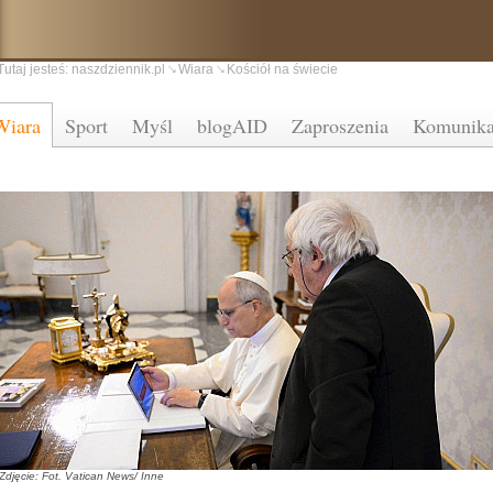
Tutaj jesteś:
naszdziennik.pl
Wiara
Kościół na świecie
Wiara
Sport
Myśl
blogAID
Zaproszenia
Komunika
Zdjęcie: Fot. Vatican News/ Inne