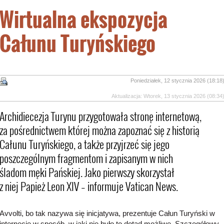
Wirtualna ekspozycja
Całunu Turyńskiego
Poniedziałek, 12 stycznia 2026 (18:18
Aktualizacja: Wtorek, 13 stycznia 2026 (08:34
Archidiecezja Turynu przygotowała stronę internetową,
za pośrednictwem której można zapoznać się z historią
Całunu Turyńskiego, a także przyjrzeć się jego
poszczególnym fragmentom i zapisanym w nich
śladom męki Pańskiej. Jako pierwszy skorzystał
z niej Papież Leon XIV – informuje Vatican News.
Avvolti, bo tak nazywa się inicjatywa, prezentuje Całun Turyński w
internecie w sposób, w jaki nie było to dotąd możliwe. Szczegółowy