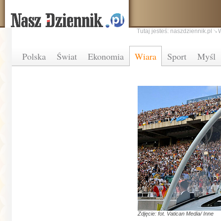
Tutaj jesteś:
naszdziennik.pl
Polska
Świat
Ekonomia
Wiara
Sport
Myśl
Zdjęcie: fot. Vatican Media/ Inne