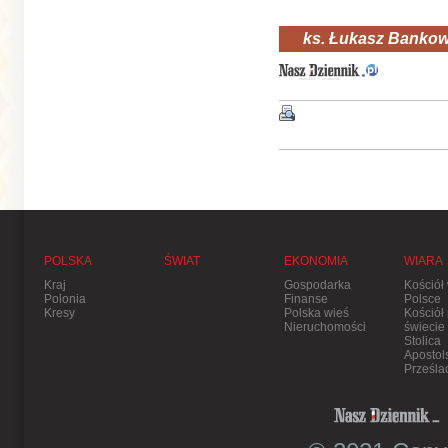
ks. Łukasz Bankow
POLSKA
ŚWIAT
EKONOMIA
WIARA
Kraj
Gospodarka
Kościół
Polonia
Finanse
Polsce
Kresy
Polska wieś
Kościół
Nieruchomości
świecie
Stolica
Apostol
Prześla