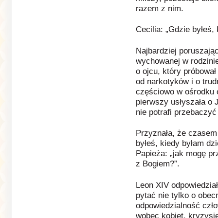
razem z nim.
Cecilia: „Gdzie byłeś,
Najbardziej poruszając
wychowanej w rodzinie
o ojcu, który próbował
od narkotyków i o tru
częściowo w ośrodku 
pierwszy usłyszała o J
nie potrafi przebaczyć
Przyznała, że czasem 
byłeś, kiedy byłam dz
Papieża: „jak mogę pr
z Bogiem?”.
Leon XIV odpowiedział,
pytać nie tylko o obec
odpowiedzialność czło
wobec kobiet, kryzysie