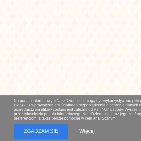
Na portalu internetowym NaszDziennik.pl mogą być wykorzystywane pliki co
związku z wprowadzeniem Ogólnego rozporządzenia o ochronie danych os
pośrednictwem plików cookies jest zależne od Pani/Pana zgody. Wyrażeni
przez właściciela portalu internetowego NaszDziennik.pl oraz jego zauf
preferencjom, a także będzie pomocne w celu analitycznym.
ZGADZAM SIĘ
Więcej