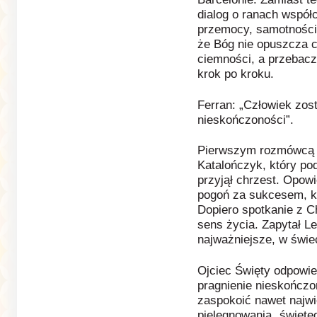
dialog o ranach współc
przemocy, samotności 
że Bóg nie opuszcza c
ciemności, a przebacze
krok po kroku.
Ferran: „Człowiek zos
nieskończoności”.
Pierwszym rozmówcą P
Katalończyk, który pod
przyjął chrzest. Opowi
pogoń za sukcesem, k
Dopiero spotkanie z 
sens życia. Zapytał Le
najważniejsze, w świec
Ojciec Święty odpowie
pragnienie nieskończon
zaspokoić nawet najw
pielęgnowania „święte