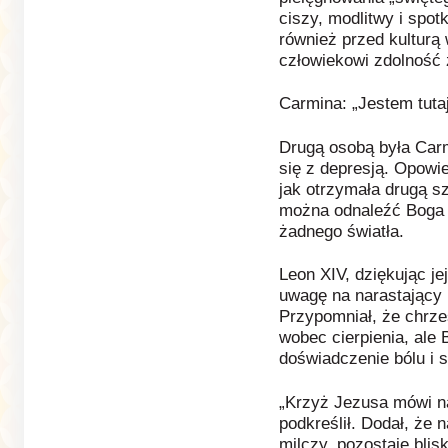
ciszy, modlitwy i spot
również przed kulturą 
człowiekowi zdolność 
Carmina: „Jestem tuta
Drugą osobą była Carm
się z depresją. Opowie
jak otrzymała drugą s
można odnaleźć Boga w
żadnego światła.
Leon XIV, dziękując je
uwagę na narastający
Przypomniał, że chrze
wobec cierpienia, ale
doświadczenie bólu i 
„Krzyż Jezusa mówi n
podkreślił. Dodał, że 
milczy, pozostaje blisk