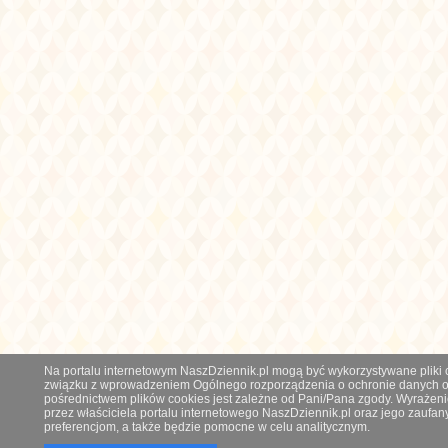
Na portalu internetowym NaszDziennik.pl mogą być wykorzystywane pliki co
związku z wprowadzeniem Ogólnego rozporządzenia o ochronie danych os
pośrednictwem plików cookies jest zależne od Pani/Pana zgody. Wyrażeni
przez właściciela portalu internetowego NaszDziennik.pl oraz jego zauf
preferencjom, a także będzie pomocne w celu analitycznym.