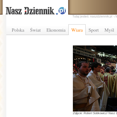
Tutaj jesteś:
naszdziennik.pl
Polska
Świat
Ekonomia
Wiara
Sport
Myśl
Zdjęcie: Robert Sobkowicz/ Nasz 