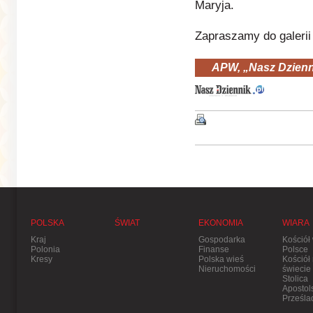
Maryja.
Zapraszamy do galerii
APW, „Nasz Dzienn
POLSKA
ŚWIAT
EKONOMIA
WIARA
Kraj
Gospodarka
Kościół
Polonia
Finanse
Polsce
Kresy
Polska wieś
Kościół
Nieruchomości
świecie
Stolica
Apostol
Prześla