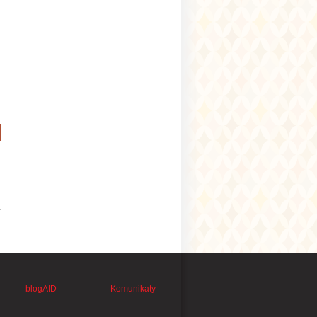
blogAID
Komunikaty