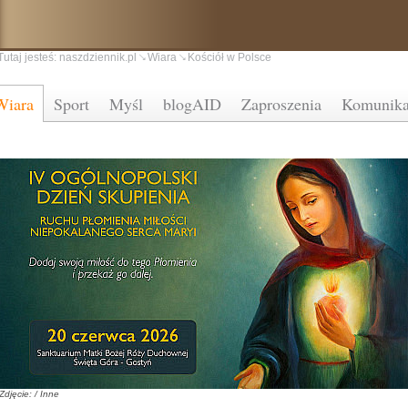
Tutaj jesteś:
naszdziennik.pl
Wiara
Kościół w Polsce
Wiara
Sport
Myśl
blogAID
Zaproszenia
Komunika
Zdjęcie: / Inne