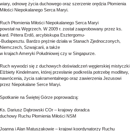
wiary, odnowę życia duchowego oraz szerzenie orędzia Płomienia
Miłości Niepokalanego Serca Maryi.
Ruch Płomienia Miłości Niepokalanego Serca Maryi
powstał na Węgrzech. W 2009 r. został zaaprobowany przez ks.
kard. Pétera Erdő, arcybiskupa Esztergomu-
-Budapesztu. Bardzo prężnie działa w Stanach Zjednoczonych,
Niemczech, Szwajcarii, a także
w krajach Ameryki Południowej czy w Singapurze.
Ruch wywodzi się z duchowych doświadczeń węgierskiej mistyczki
Elżbiety Kindelmann, której przesłanie podkreśla potrzebę modlitwy,
nawrócenia, życia sakramentalnego oraz zawierzenia Jezusowi
przez Niepokalane Serce Maryi.
Spotkanie na Świętej Górze poprowadzą:
Ks. Dariusz Dąbrowski COr – krajowy doradca
duchowy Ruchu Płomienia Miłości NSM
Joanna i Alan Matuszakowie – krajowi koordynatorzy Ruchu