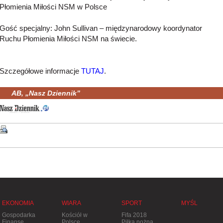
Płomienia Miłości NSM w Polsce
Gość specjalny: John Sullivan – międzynarodowy koordynator
Ruchu Płomienia Miłości NSM na świecie.
Szczegółowe informacje
TUTAJ
.
AB, „Nasz Dziennik”
EKONOMIA
WIARA
SPORT
MYŚL
Gospodarka
Kościół w
Fifa 2018
Finanse
Polsce
Piłka nożna