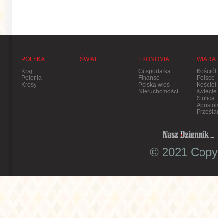
POLSKA
ŚWIAT
EKONOMIA
WIARA
Kraj
Gospodarka
Kościół
Polonia
Finanse
Polsce
Kresy
Polska wieś
Kościół
Nieruchomości
świecie
Stolica
Apostol
Prześla
© 2021 Copyr