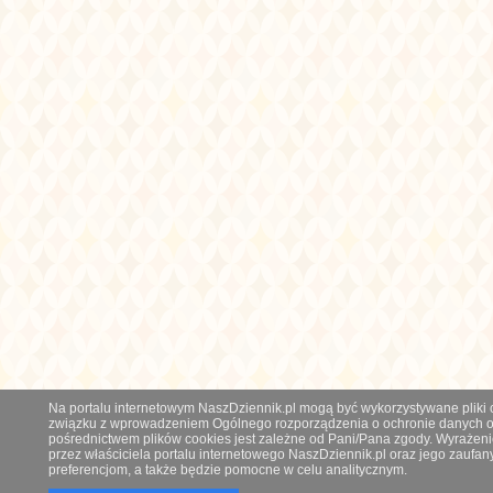
Na portalu internetowym NaszDziennik.pl mogą być wykorzystywane pliki co
związku z wprowadzeniem Ogólnego rozporządzenia o ochronie danych os
pośrednictwem plików cookies jest zależne od Pani/Pana zgody. Wyrażeni
przez właściciela portalu internetowego NaszDziennik.pl oraz jego zauf
preferencjom, a także będzie pomocne w celu analitycznym.