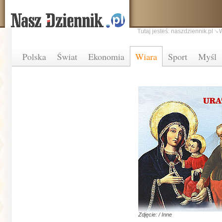
Tutaj jesteś:
naszdziennik.pl
Polska
Świat
Ekonomia
Wiara
Sport
Myśl
Zdjęcie: / Inne