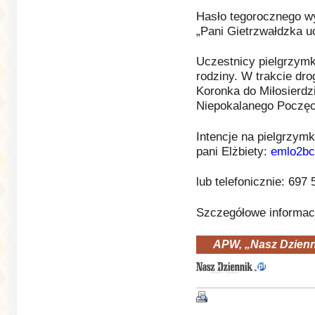
Hasło tegorocznego w
„Pani Gietrzwałdzka u
Uczestnicy pielgrzymki
rodziny. W trakcie dr
Koronka do Miłosierdz
Niepokalanego Poczęc
Intencje na pielgrzym
pani Elżbiety:
emlo2b
lub telefonicznie: 697 
Szczegółowe informac
APW, „Nasz Dzienn