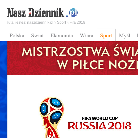
Tutaj jesteś:
naszdziennik.pl
Sport
Fifa 2018
Polska
Świat
Ekonomia
Wiara
Sport
Myśl