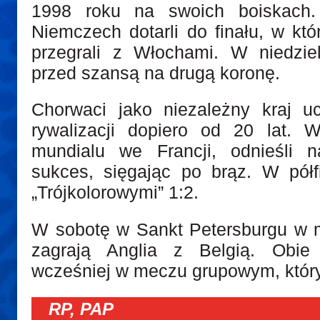
1998 roku na swoich boiskach.
Niemczech dotarli do finału, w kt
przegrali z Włochami. W niedzie
przed szansą na drugą koronę.
Chorwaci jako niezależny kraj u
rywalizacji dopiero od 20 lat. 
mundialu we Francji, odnieśli n
sukces, sięgając po brąz. W półf
„Trójkolorowymi” 1:2.
W sobotę w Sankt Petersburgu w m
zagrają Anglia z Belgią. Obie
wcześniej w meczu grupowym, który
RP, PAP