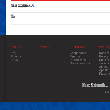
POLSKA
ŚWIAT
EKONOMIA
WIARA
Kraj
Gospodarka
Kościół
Polonia
Finanse
Polsce
Kresy
Polska wieś
Kościół
Nieruchomości
świecie
Stolica
Apostol
Prześla
© 2021