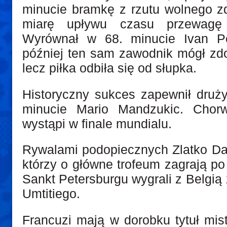
minucie bramkę z rzutu wolnego zd
miarę upływu czasu przewagę 
Wyrównał w 68. minucie Ivan Per
później ten sam zawodnik mógł zd
lecz piłka odbiła się od słupka.
Historyczny sukces zapewnił druż
minucie Mario Mandzukic. Chor
wystąpi w finale mundialu.
Rywalami podopiecznych Zlatko Dali
którzy o główne trofeum zagrają po
Sankt Petersburgu wygrali z Belgią 
Umtitiego.
Francuzi mają w dorobku tytuł mis