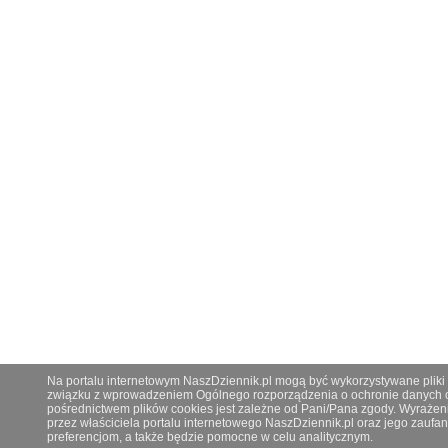
Na portalu internetowym NaszDziennik.pl mogą być wykorzystywane pliki co
związku z wprowadzeniem Ogólnego rozporządzenia o ochronie danych os
pośrednictwem plików cookies jest zależne od Pani/Pana zgody. Wyrażen
przez właściciela portalu internetowego NaszDziennik.pl oraz jego zauf
preferencjom, a także będzie pomocne w celu analitycznym.