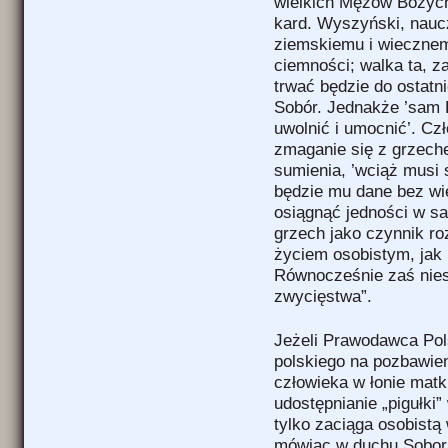
wielkich Mężów Bożych
kard. Wyszyński, naucz
ziemskiemu i wieczne
ciemności; walka ta, z
trwać będzie do ostatn
Sobór. Jednakże ’sam 
uwolnić i umocnić’. Czł
zmaganie się z grzech
sumienia, ’wciąż musi s
będzie mu dane bez wie
osiągnąć jedności w sa
grzech jako czynnik ro
życiem osobistym, jak
Równocześnie zaś nies
zwycięstwa”.
Jeżeli Prawodawca Pol
polskiego na pozbawie
człowieka w łonie matk
udostępnianie „pigułki”
tylko zaciąga osobistą
mówiąc w duchu Soboru 