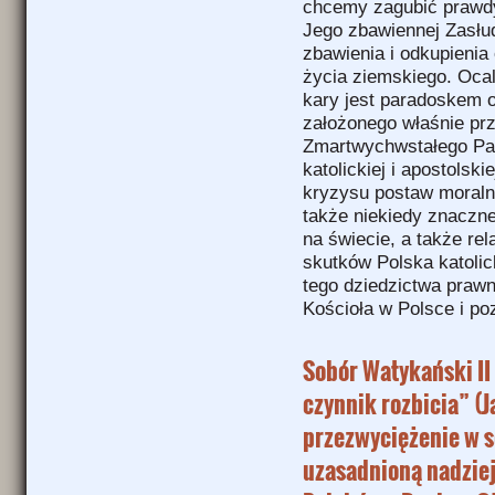
chcemy zagubić prawd
Jego zbawiennej Zasłu
zbawienia i odkupienia
życia ziemskiego. Ocal
kary jest paradoskem o
założonego właśnie pr
Zmartwychwstałego Pana
katolickiej i apostolsk
kryzysu postaw moraln
także niekiedy znaczne
na świecie, a także rel
skutków Polska katolic
tego dziedzictwa praw
Kościoła w Polsce i po
Sobór Watykański II
czynnik rozbicia” (Ja
przezwyciężenie w s
uzasadnioną nadziej