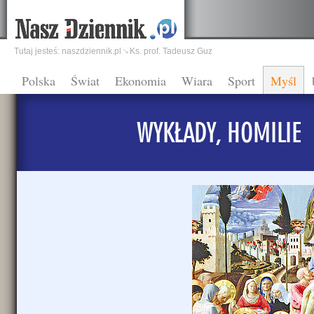
Tutaj jesteś:
naszdziennik.pl
Ks. prof. Tadeusz Guz
Polska
Świat
Ekonomia
Wiara
Sport
Myśl