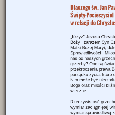
Dlaczego św. Jan Pa
Święty-Pocieszyciel
w relacji do Chryst
„Krzyż” Jezusa Chryst
Boży i zarazem Syn Cz
Matki Bożej Maryi, dok
Sprawiedliwości i Miło
nas od naszych grzech
grzechy? One są świa
przekroczenia prawa B
porządku życia, które 
Nim może być ukształt
Boga oraz miłości bliź
wieczne.
Rzeczywistość grzech
wymiar zaciągniętej wi
wymiar sprawiedliwej k