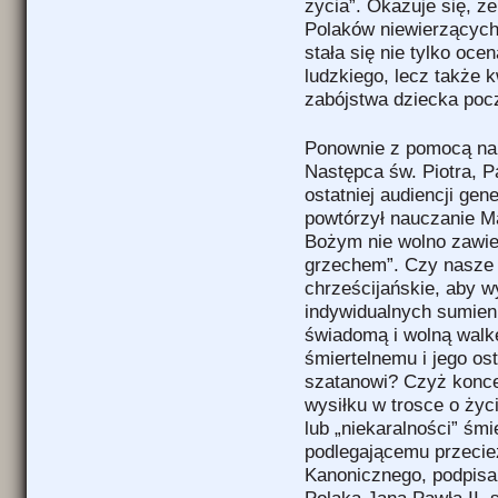
życia”. Okazuje się, ż
Polaków niewierzących,
stała się nie tylko oc
ludzkiego, lecz także 
zabójstwa dziecka poc
Ponownie z pomocą nau
Następca św. Piotra, P
ostatniej audiencji gen
powtórzył nauczanie Ma
Bożym nie wolno zawi
grzechem”. Czy nasze 
chrześcijańskie, aby 
indywidualnych sumien
świadomą i wolną wal
śmiertelnemu i jego os
szatanowi? Czyż konc
wysiłku w trosce o życ
lub „niekaralności” śm
podlegającemu przeci
Kanonicznego, podpis