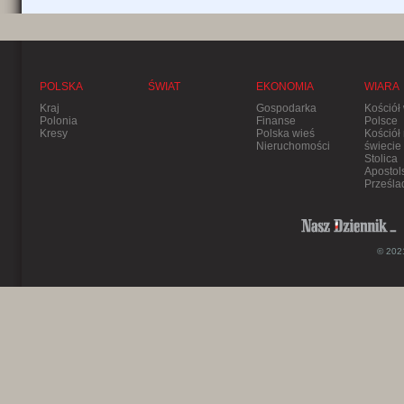
POLSKA
ŚWIAT
EKONOMIA
WIARA
Kraj
Gospodarka
Kościół
Polonia
Finanse
Polsce
Kresy
Polska wieś
Kościół
Nieruchomości
świecie
Stolica
Apostol
Prześla
© 2021