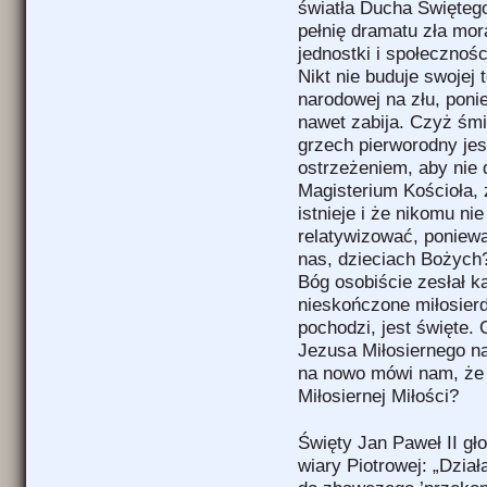
światła Ducha Święteg
pełnię dramatu zła mo
jednostki i społecznośc
Nikt nie buduje swojej
narodowej na złu, poni
nawet zabija. Czyż śmi
grzech pierworodny jes
ostrzeżeniem, aby nie
Magisterium Kościoła,
istnieje i że nikomu nie
relatywizować, poniewa
nas, dzieciach Bożych
Bóg osobiście zesłał 
nieskończone miłosier
pochodzi, jest święte.
Jezusa Miłosiernego na
na nowo mówi nam, że
Miłosiernej Miłości?
Święty Jan Paweł II gło
wiary Piotrowej: „Dzia