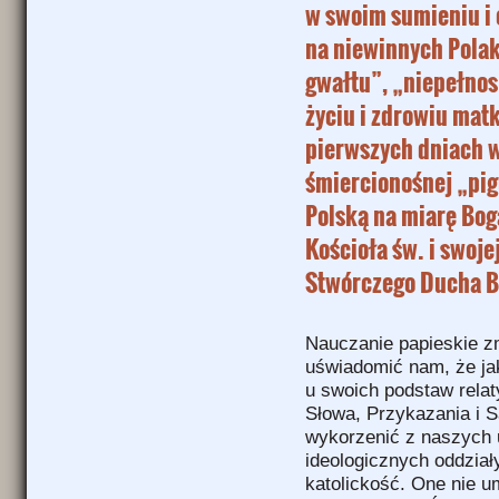
w swoim sumieniu i 
na niewinnych Pola
gwałtu”, „niepełno
życiu i zdrowiu mat
pierwszych dniach w
śmiercionośnej „pig
Polską na miarę Bog
Kościoła św. i swoje
Stwórczego Ducha B
Nauczanie papieskie z
uświadomić nam, że ja
u swoich podstaw rela
Słowa, Przykazania i 
wykorzenić z naszych 
ideologicznych oddzia
katolickość. One nie u