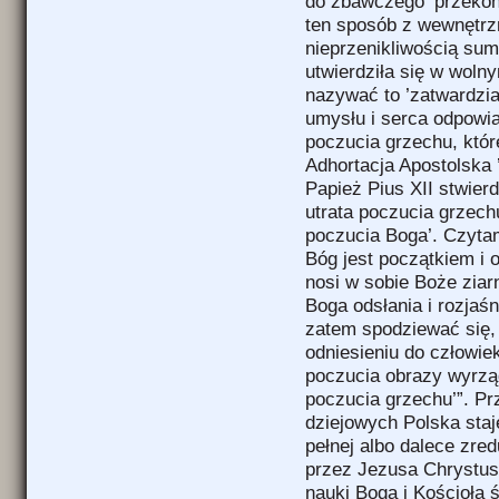
do zbawczego ’przekon
ten sposób z wewnętrz
nieprzenikliwością sum
utwierdziła się w wol
nazywać to ’zatwardzia
umysłu i serca odpowia
poczucia grzechu, któr
Adhortacja Apostolska ’
Papież Pius XII stwierd
utrata poczucia grzechu
poczucia Boga’. Czytam
Bóg jest początkiem i 
nosi w sobie Boże ziar
Boga odsłania i rozjaś
zatem spodziewać się,
odniesieniu do człowiek
poczucia obrazy wyrzą
poczucia grzechu’”. P
dziejowych Polska staje
pełnej albo dalece zre
przez Jezusa Chrystusa
nauki Boga i Kościoła ś