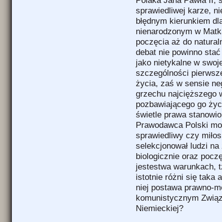
Polaka Jana Pawła II, 
sprawiedliwej karze, n
błędnym kierunkiem dl
nienarodzonym w Matk
poczęcia aż do natura
debat nie powinno sta
jako nietykalne w swoj
szczególności pierwsz
życia, zaś w sensie ne
grzechu najcięższego 
pozbawiającego go życ
świetle prawa stanowi
Prawodawca Polski moż
sprawiedliwy czy miłos
selekcjonował ludzi na
biologicznie oraz poc
jestestwa warunkach, 
istotnie różni się tak
niej postawa prawno-mo
komunistycznym Związ
Niemieckiej?