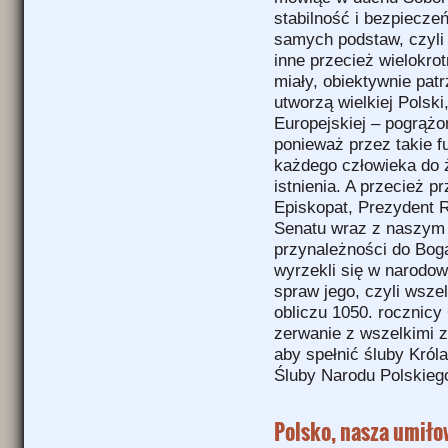
stabilność i bezpiecze
samych podstaw, czyl
inne przecież wielokro
miały, obiektywnie pat
utworzą wielkiej Polsk
Europejskiej – pogrążo
ponieważ przez takie 
każdego człowieka do 
istnienia. A przecież p
Episkopat, Prezydent R
Senatu wraz z naszym
przynależności do Bog
wyrzekli się w narodo
spraw jego, czyli wsze
obliczu 1050. rocznicy
zerwanie z wszelkimi z
aby spełnić śluby Król
Śluby Narodu Polskieg
Polsko, nasza umiło