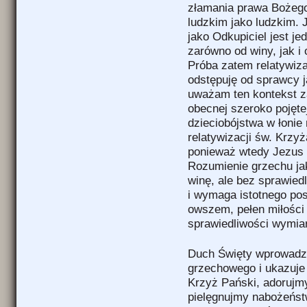
złamania prawa Bożego
ludzkim jako ludzkim. 
jako Odkupiciel jest 
zarówno od winy, jak i
Próba zatem relatywiza
odstępuję od sprawcy j
uważam ten kontekst z
obecnej szeroko pojęte
dzieciobójstwa w łonie 
relatywizacji św. Krz
ponieważ wtedy Jezus 
Rozumienie grzechu ja
winę, ale bez sprawiedl
i wymaga istotnego pos
owszem, pełen miłości m
sprawiedliwości wymiar
Duch Święty wprowadza
grzechowego i ukazuje 
Krzyż Pański, adoruj
pielęgnujmy nabożeństw