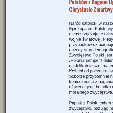
Polaków z Bogiem O
Chrystusie Zmartw
Naród katolicki w nas
Episkopatem Polski wy
nieoszczędzające także
wojnie światowej, kied
przypadków dzieciobój
obecny stan demografi
Zwycięstwo Polski jes
„Polonia semper fideli
najdelikatniejszej mate
Kościół od początku sw
Soborze przypomniał n
konieczności zmagania 
uświęcającej, bo tylko
moralnego zwycięstwa
Papież z Polski całym
zwycięstwo, bazując n