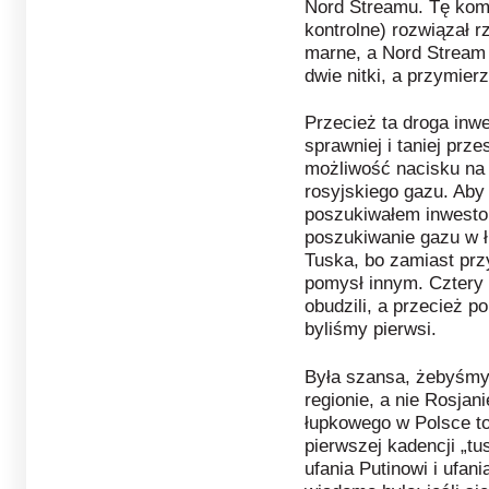
Nord Streamu. Tę komi
kontrolne) rozwiązał r
marne, a Nord Stream
dwie nitki, a przymierz
Przecież ta droga inw
sprawniej i taniej prz
możliwość nacisku na 
rosyjskiego gazu. Aby
poszukiwałem inwesto
poszukiwanie gazu w ł
Tuska, bo zamiast prz
pomysł innym. Cztery l
obudzili, a przecież 
byliśmy pierwsi.
Była szansa, żebyśmy 
regionie, a nie Rosjan
łupkowego w Polsce to 
pierwszej kadencji „t
ufania Putinowi i ufa