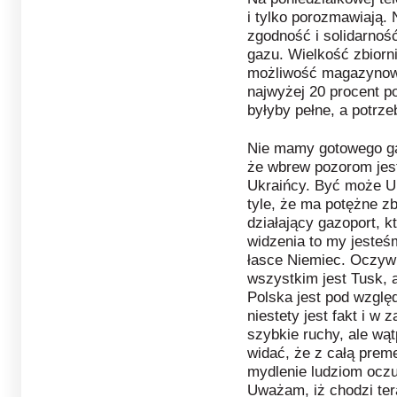
i tylko porozmawiają.
zgodność i solidarnoś
gazu. Wielkość zbiorni
możliwość magazynowa
najwyżej 20 procent p
byłyby pełne, a potrz
Nie mamy gotowego ga
że wbrew pozorom jest
Ukraińcy. Być może Uk
tyle, że ma potężne zb
działający gazoport, 
widzenia to my jesteś
łasce Niemiec. Oczywi
wszystkim jest Tusk, a
Polska jest pod wzgl
niestety jest fakt i 
szybkie ruchy, ale wąt
widać, że z całą prem
mydlenie ludziom oczu
Uważam, iż chodzi tera