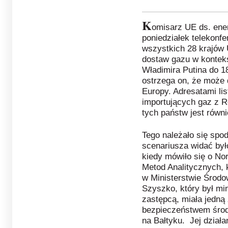
K
omisarz UE ds. ener
poniedziałek telekonfe
wszystkich 28 krajów
dostaw gazu w kontekś
Władimira Putina do 1
ostrzega on, że może 
Europy. Adresatami li
importujących gaz z R
tych państw jest równ
Tego należało się spo
scenariusza widać było
kiedy mówiło się o No
Metod Analitycznych, 
w Ministerstwie Środow
Szyszko, który był min
zastępcą, miała jedną 
bezpieczeństwem środ
na Bałtyku. Jej dział