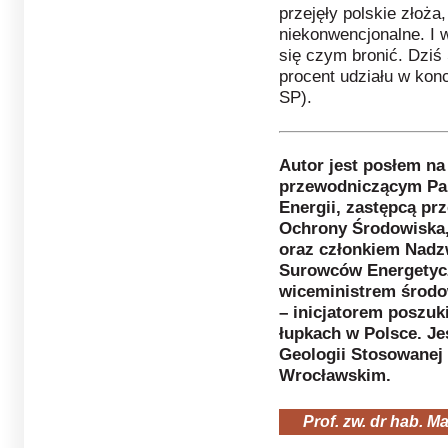
przejęły polskie złoża,
niekonwencjonalne. I 
się czym bronić. Dziś
procent udziału w kon
SP).
Autor jest posłem na
przewodniczącym Pa
Energii, zastępcą p
Ochrony Środowiska,
oraz członkiem Nadzw
Surowców Energetycz
wiceministrem środo
– inicjatorem poszuk
łupkach w Polsce. Je
Geologii Stosowanej 
Wrocławskim.
Prof. zw. dr hab. M