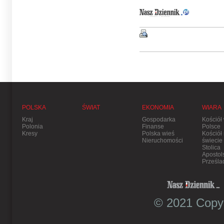
POLSKA
ŚWIAT
EKONOMIA
WIARA
Kraj
Gospodarka
Kościół
Polonia
Finanse
Polsce
Kresy
Polska wieś
Kościół
Nieruchomości
świecie
Stolica
Apostol
Prześla
© 2021 Copyr