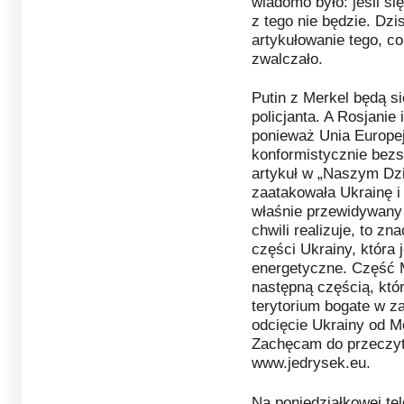
wiadomo było: jeśli s
z tego nie będzie. Dzi
artykułowanie tego, c
zwalczało.
Putin z Merkel będą si
policjanta. A Rosjanie 
ponieważ Unia Europej
konformistycznie bezsi
artykuł w „Naszym Dzi
zaatakowała Ukrainę i 
właśnie przewidywany 
chwili realizuje, to zn
części Ukrainy, która
energetyczne. Część M
następną częścią, któr
terytorium bogate w z
odcięcie Ukrainy od M
Zachęcam do przeczytan
www.jedrysek.eu.
Na poniedziałkowej tel