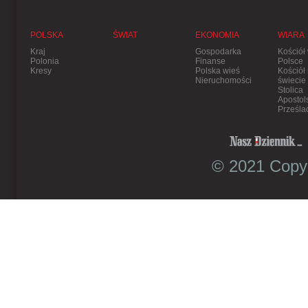
POLSKA
ŚWIAT
EKONOMIA
WIARA
Kraj
Gospodarka
Kościół
Polonia
Finanse
Polsce
Kresy
Polska wieś
Kościół
Nieruchomości
świecie
Stolica
Apostol
Prześla
© 2021 Copyr