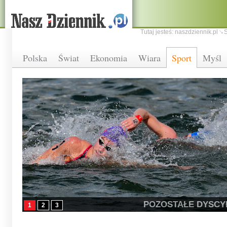
Tutaj jesteś:
naszdziennik.pl
S
Polska
Świat
Ekonomia
Wiara
Sport
Myśl
POZOSTAŁE DYSCY
1
2
3