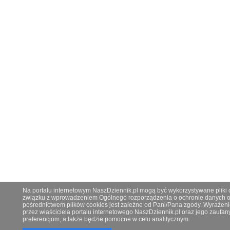
Na portalu internetowym NaszDziennik.pl mogą być wykorzystywane pliki co
związku z wprowadzeniem Ogólnego rozporządzenia o ochronie danych os
pośrednictwem plików cookies jest zależne od Pani/Pana zgody. Wyrażeni
przez właściciela portalu internetowego NaszDziennik.pl oraz jego zauf
preferencjom, a także będzie pomocne w celu analitycznym.