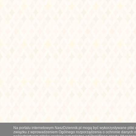
Na portalu internetowym NaszDziennik.pl mogą być wykorzystywane pliki co
związku z wprowadzeniem Ogólnego rozporządzenia o ochronie danych os