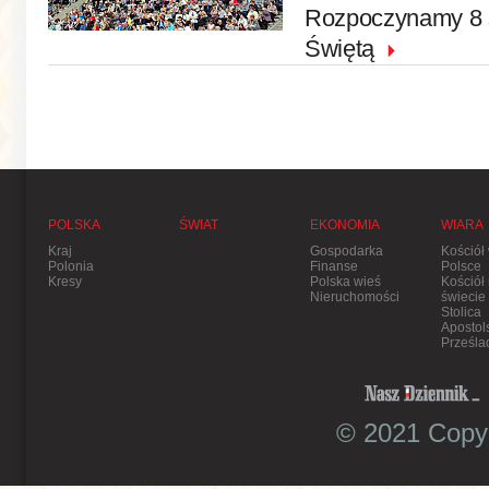
Rozpoczynamy 8 s
Świętą
POLSKA
ŚWIAT
EKONOMIA
WIARA
Kraj
Gospodarka
Kościół
Polonia
Finanse
Polsce
Kresy
Polska wieś
Kościół
Nieruchomości
świecie
Stolica
Apostol
Prześla
© 2021 Copyr