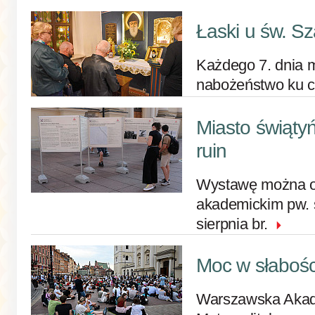
Łaski u św. Sz
Każdego 7. dnia m
nabożeństwo ku c
Miasto świątyń
ruin
Wystawę można o
akademickim pw. 
sierpnia br.
Moc w słabośc
Warszawska Akad