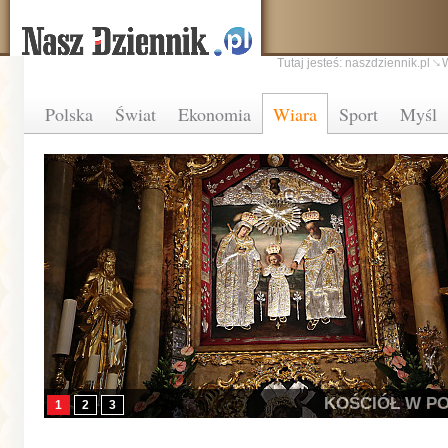
Tutaj jesteś:
naszdziennik.pl
Polska
Świat
Ekonomia
Wiara
Sport
Myśl
KOŚCIÓŁ W P
1
2
3