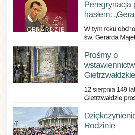
Peregrynacja
hasłem: „Gerar
W tym roku obcho
św. Gerarda Majel
Prośmy o
wstawiennictw
Gietrzwałdzkie
12 sierpnia 149 l
Gietrzwałdzie pro
Dziękczynieni
Rodzinie