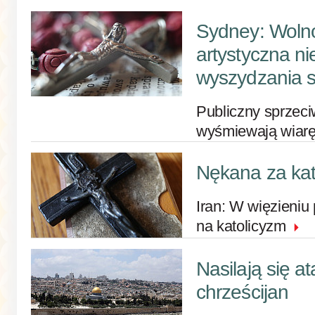
Sydney: Woln
artystyczna n
wyszydzania 
Publiczny sprzeci
wyśmiewają wiar
Nękana za kat
Iran: W więzieniu 
na katolicyzm
Nasilają się at
chrześcijan