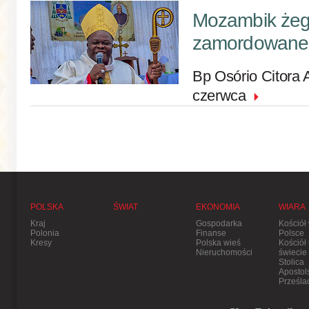
Mozambik że
zamordowane
Bp Osório Citora
czerwca
POLSKA
ŚWIAT
EKONOMIA
WIARA
Kraj
Gospodarka
Kościół
Polonia
Finanse
Polsce
Kresy
Polska wieś
Kościół
Nieruchomości
świecie
Stolica
Apostol
Prześla