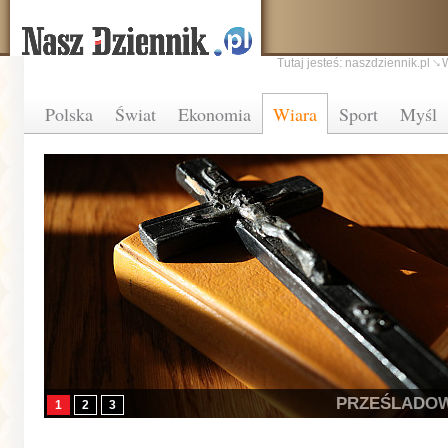
Tutaj jesteś:
naszdziennik.pl
Polska
Świat
Ekonomia
Wiara
Sport
Myśl
PRZEŚLADO
1
2
3