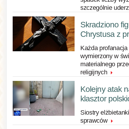
szczególnie uder
Skradziono fi
Chrystusa z p
Każda profanacja
wymierzony w świę
materialnego prze
religijnych
Kolejny atak 
klasztor polski
Siostry elżbietan
sprawców