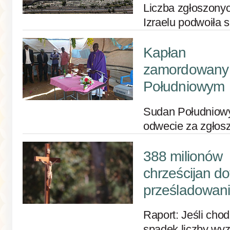
Liczba zgłoszonyc
Izraelu podwoiła 
Kapłan
zamordowany
Południowym
Sudan Południow
odwecie za zgłos
388 milionów
chrześcijan do
prześladowan
Raport: Jeśli cho
spadek liczby wy