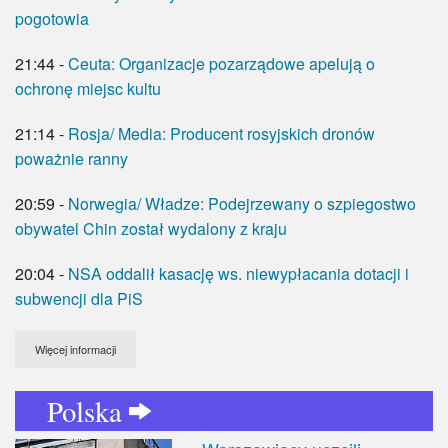
pogotowia
Ekonomia
21:44 -
Ceuta: Organizacje pozarządowe apelują o
Myśl
ochronę miejsc kultu
Wiara
21:14 -
Rosja/ Media: Producent rosyjskich dronów
poważnie ranny
Sport
20:59 -
Norwegia/ Władze: Podejrzewany o szpiegostwo
BlogAiD
obywatel Chin został wydalony z kraju
Zaproszenia
20:04 -
NSA oddalił kasację ws. niewypłacania dotacji i
subwencji dla PiS
Więcej informacji
Polska