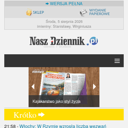
WERSJA PEŁNA
Środa, 5 sierpnia 2026
imieniny: Stanisławy, Wirginiusza
Warszawiacy u
Krótko
Ostatni dzień
pomordowany
Pionierska op
Kajakarstwo jako styl życia
W środę w „N
do mObywate
Woli
łonie matki
Polska
Krótko
Świat
21:58 -
Włochy: W Rzymie wzrosła liczba wezwań