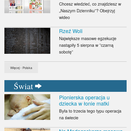
Chcesz wiedzieć, co znajdziesz w
„Naszym Dzienniku”? Obejrzyj
wideo
Rzeź Woli
Największe masowe egzekucje
nastąpiły 5 sierpna w ”czarną
sobotę”
Więcej - Polska
Świat
Pionierska operacja u
dziecka w łonie matki
Była to trzecia tego typu operacja
na świecie
Na Madagaskarze masowo