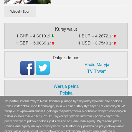
Więcej - Sport
Kursy walut
1 CHF = 4.6610 zł
1 EUR = 4.2872 zł
1 GBP = 5.0069 zł
1 USD = 3.7540 zł
Dolącz do nas
Radio Maryja
TV Trwam
Wersja pełna
Polska
Świat
Na portalu internetowym NaszDziennik.pl mogą być wykorzystywane pliki cookies
Ekonomia
(tzw. ciasteczka) i inne technologie, m.in w celach statystycznych i reklamowych. W
związku z wprowadzeniem Ogólnego rozporządzenia o ochronie danych osobowych
Myśl
z dnia 27 kwietnia 2016 r. (RODO) wykorzystywanie informacji pozyskanych za
Wiara
pośrednictwem plików cookies jest zależne od Pani/Pana zgody. Wyrażenie przez
Sport
Panią/Pana zgody na wykorzystywanie tych informacji pozwoli na przygotowywanie
przez właściciela portalu internetowego NaszDziennik.pl oraz jego zaufanych