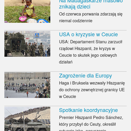
znikają dzieci
Od czerwca porwania zdarzają się
niemal codziennie
USA o kryzysie w Ceucie
USA: Departament Stanu zarzucił
rządowi Hiszpanii, że kryzys w
Ceucie to skutek jego celowych
działań
Zagrożenie dla Europy
Haga i Bruksela wezwały Hiszpanię
do ochrony zewnętrznej granicy UE
w Ceucie
Spotkanie koordynacyjne
Premier Hiszpanii Pedro Sánchez,
który przybył do Ceuty, określił
sytuację jako „naruszenie