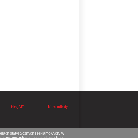
blogAID
Komunikaty
celach statystycznych i reklamowych. W
ystywanie informacji pozyskanych za