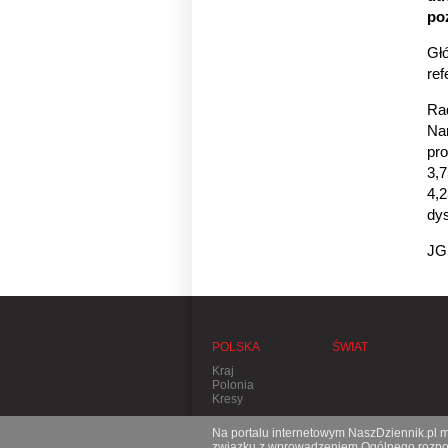
po
Głó
ref
Rad
Na
pro
3,7
4,2
dys
JG
POLSKA
ŚWIAT
Kraj
Polonia
Kresy
Na portalu internetowym NaszDziennik.pl mo
związku z wprowadzeniem Ogólnego rozporz