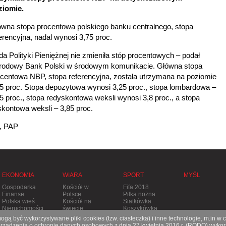
ziomie.
wna stopa procentowa polskiego banku centralnego, stopa
erencyjna, nadal wynosi 3,75 proc.
a Polityki Pieniężnej nie zmieniła stóp procentowych – podał
rodowy Bank Polski w środowym komunikacie. Główna stopa
centowa NBP, stopa referencyjna, została utrzymana na poziomie
5 proc. Stopa depozytowa wynosi 3,25 proc., stopa lombardowa –
5 proc., stopa redyskontowa weksli wynosi 3,8 proc., a stopa
kontowa weksli – 3,85 proc.
, PAP
EKONOMIA
WIARA
SPORT
MYŚL
Gospodarka
Kościół w
Fifa 2018
Finanse
Polsce
Piłka nożna
Polska wieś
Kościół na
Siatkówka
Nieruchomości
świecie
Koszykówka
Stolica
Tenis
gą być wykorzystywane pliki cookies (tzw. ciasteczka) i inne technologie, m.in w 
Apostolska
Pozostałe
ądzenia o ochronie danych osobowych z dnia 27 kwietnia 2016 r. (RODO) wykorz