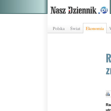
Polska
Świat
Ekonomia
R
z
Ra
ut