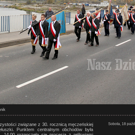
nik
zystości związane z 30. rocznicą męczeńskiej
Sobota, 18 paźd
iełuszki. Punktem centralnym obchodów była
14.00 rozpoczęła się procesja z relikwiami