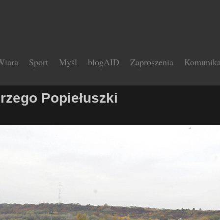
Wiara
Sport
Myśl
blogAID
Zaproszenia
Komunika
erzego Popiełuszki