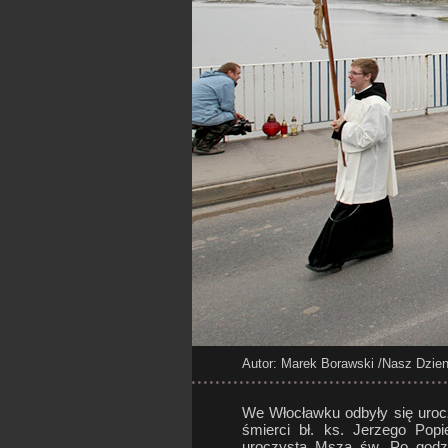
Autor: Marek Borawski
/Nasz Dzien
We Włocławku odbyły się uroc
śmierci bł. ks. Jerzego Pop
uroczysta Msza św. Po godz. 