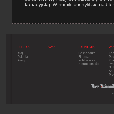
kanadyjską. W homilii pochylił się nad t
POLSKA
ŚWIAT
EKONOMIA
WI
Kraj
Gospodarka
Koś
Polonia
Finanse
Pol
Kresy
Polska wieś
Koś
Nieruchomości
świ
Sto
Apo
Prz
©