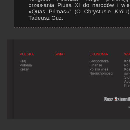
przesłania Piusa XI do narodów i wie
»Quas Primas«” (O Chrystusie Królu) 
Tadeusz Guz.
POLSKA
ŚWIAT
EKONOMIA
WI
Kraj
Gospodarka
Koś
Polonia
Finanse
Pol
Kresy
Polska wieś
Koś
Nieruchomości
świ
Sto
Apo
Prz
©