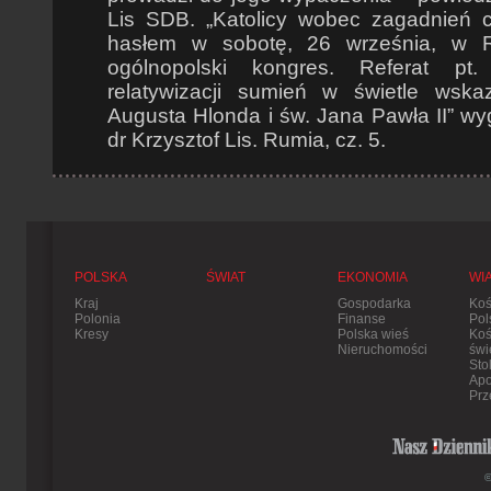
Lis SDB. „Katolicy wobec zagadnień c
hasłem w sobotę, 26 września, w R
ogólnopolski kongres. Referat pt.
relatywizacji sumień w świetle wsk
Augusta Hlonda i św. Jana Pawła II” wygł
dr Krzysztof Lis. Rumia, cz. 5.
POLSKA
ŚWIAT
EKONOMIA
WI
Kraj
Gospodarka
Koś
Polonia
Finanse
Pol
Kresy
Polska wieś
Koś
Nieruchomości
świ
Sto
Apo
Prz
©