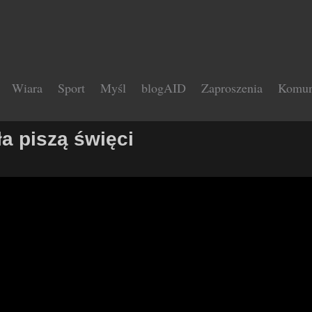
Wiara
Sport
Myśl
blogAID
Zaproszenia
Komun
ła piszą święci