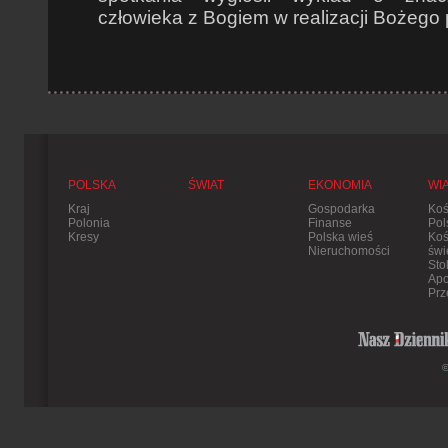
człowieka z Bogiem w realizacji Bożego 
POLSKA
ŚWIAT
EKONOMIA
WI
Kraj
Gospodarka
Koś
Polonia
Finanse
Pol
Kresy
Polska wieś
Koś
Nieruchomości
świ
Sto
Apo
Prz
©