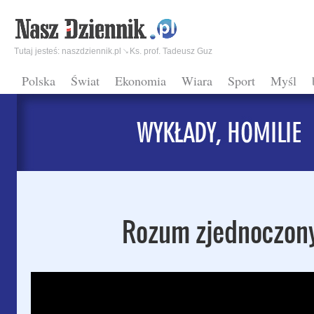
Tutaj jesteś:
naszdziennik.pl
Ks. prof. Tadeusz Guz
Polska
Świat
Ekonomia
Wiara
Sport
Myśl
Rozum zjednoczon