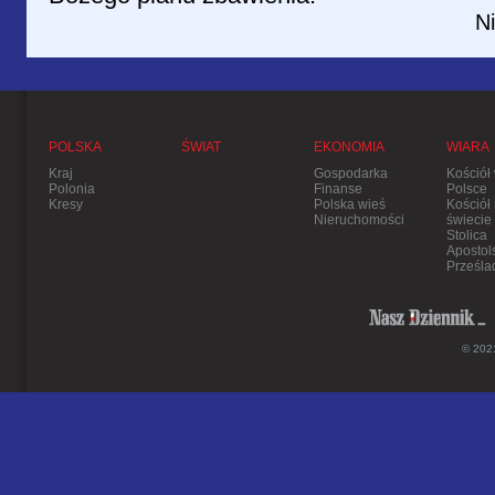
Ni
POLSKA
ŚWIAT
EKONOMIA
WIARA
Kraj
Gospodarka
Kościół
Polonia
Finanse
Polsce
Kresy
Polska wieś
Kościół
Nieruchomości
świecie
Stolica
Apostol
Prześla
© 2021