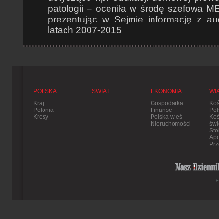
patologii – oceniła w środę szefowa 
prezentując w Sejmie informację z au
latach 2007-2015
POLSKA
ŚWIAT
EKONOMIA
WI
Kraj
Gospodarka
Koś
Polonia
Finanse
Pol
Kresy
Polska wieś
Koś
Nieruchomości
świ
Sto
Apo
Prz
©