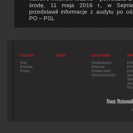
środę, 11 maja 2016 r., w Sejmie
przedstawił informacje z audytu po oś
PO – PSL
POLSKA
ŚWIAT
EKONOMIA
WI
Kraj
Gospodarka
Koś
Polonia
Finanse
Pol
Kresy
Polska wieś
Koś
Nieruchomości
świ
Sto
Apo
Prz
©